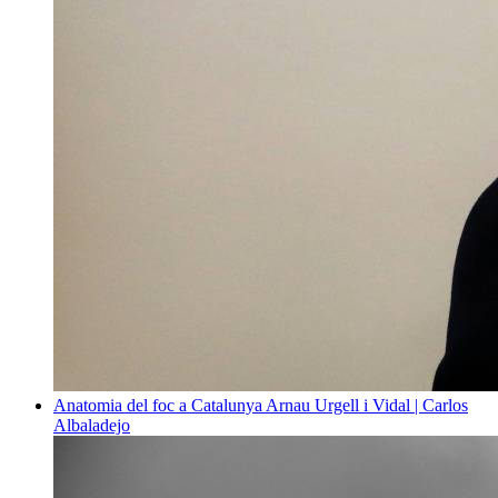
Anatomia del foc a Catalunya
Arnau Urgell i Vidal | Carlos
Albaladejo