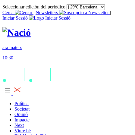
Seleccionar edición del periódico
Cerca
|
Newsletters
|
Iniciar Sessió
ara mateix
10:30
Política
Societat
Opinió
Impacte
Next
Viure bé