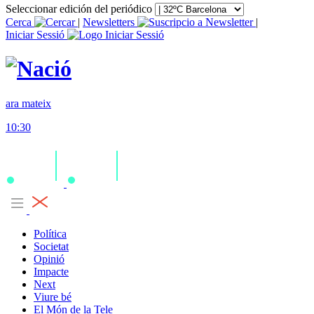
Seleccionar edición del periódico
Cerca
|
Newsletters
|
Iniciar Sessió
ara mateix
10:30
Política
Societat
Opinió
Impacte
Next
Viure bé
El Món de la Tele