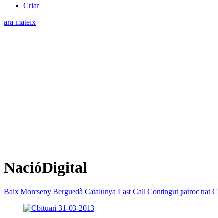
Criar
ara mateix
NacióDigital
Baix Montseny
Berguedà
Catalunya Last Call
Contingut patrocinat
C