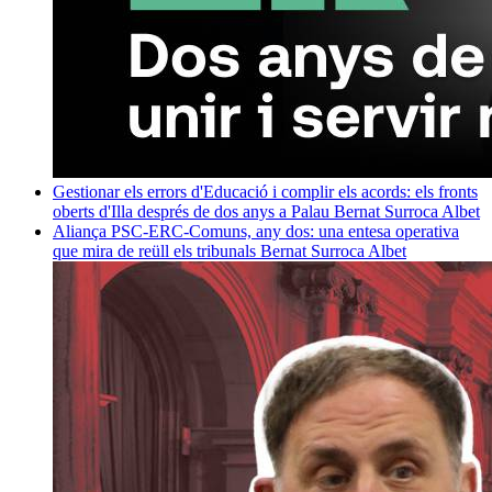
Gestionar els errors d'Educació i complir els acords: els fronts
oberts d'Illa després de dos anys a Palau
Bernat Surroca Albet
Aliança PSC-ERC-Comuns, any dos: una entesa operativa
que mira de reüll els tribunals
Bernat Surroca Albet