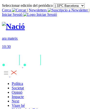
Seleccionar edición del periódico
Cerca
|
Newsletters
|
Iniciar Sessió
ara mateix
10:30
Política
Societat
Opinió
Impacte
Next
Viure bé