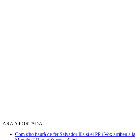
ARA A PORTADA
Com s'ho haurà de fer Salvador Illa si el PP i Vox arriben a la
Moncloa?
Bernat Surroca Albet