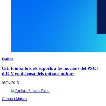
Política
CiU tomba tots els suports a les mocions del PSC i
d'ICV en defensa dels mitjans públics
08/04/2013
Cultura i Mitjans