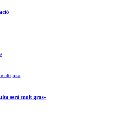
ació
s
lta serà molt gros»