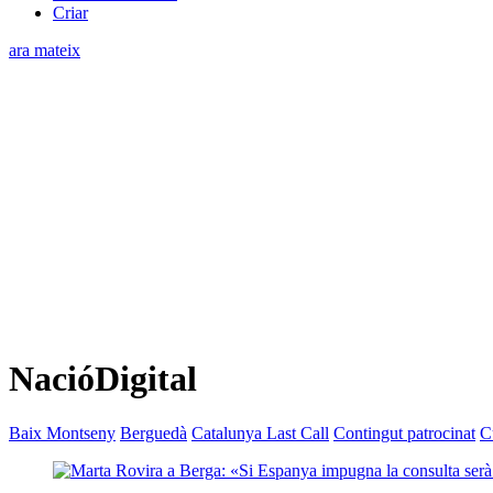
Criar
ara mateix
NacióDigital
Baix Montseny
Berguedà
Catalunya Last Call
Contingut patrocinat
C