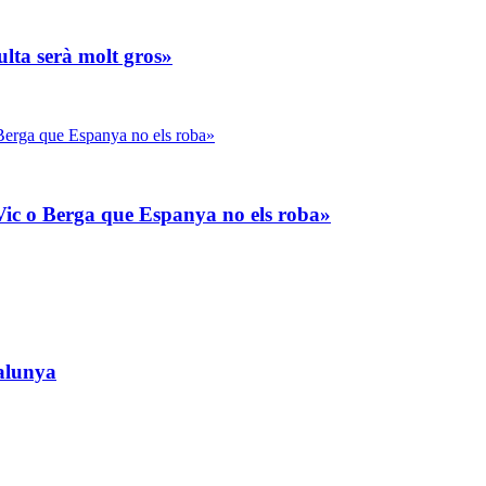
lta serà molt gros»
ic o Berga que Espanya no els roba»
talunya