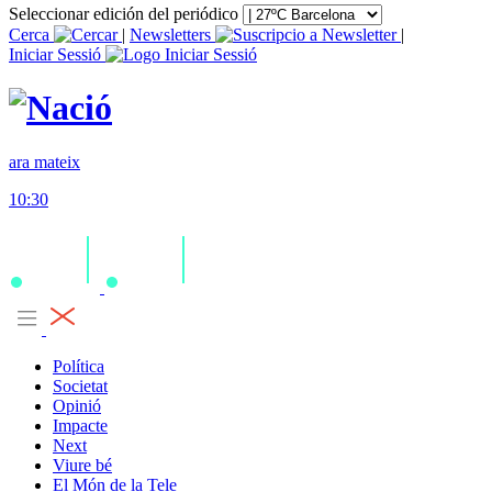
Seleccionar edición del periódico
Cerca
|
Newsletters
|
Iniciar Sessió
ara mateix
10:30
Política
Societat
Opinió
Impacte
Next
Viure bé
El Món de la Tele