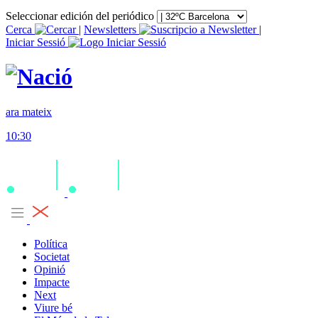
Seleccionar edición del periódico
Cerca
|
Newsletters
|
Iniciar Sessió
ara mateix
10:30
Política
Societat
Opinió
Impacte
Next
Viure bé