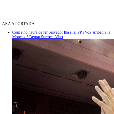
ARA A PORTADA
Com s'ho haurà de fer Salvador Illa si el PP i Vox arriben a la
Moncloa?
Bernat Surroca Albet