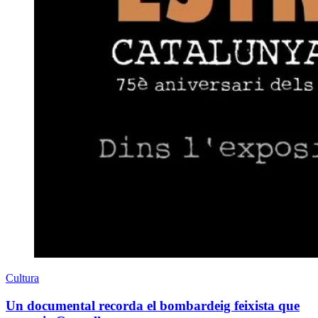
Cultura
Un documental recorda el bombardeig feixista que