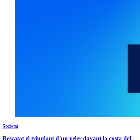
Societat
Rescatat el tripulant d’un veler davant la costa del