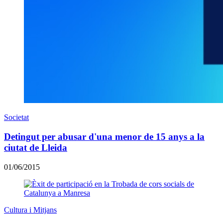
Societat
Detingut per abusar d'una menor de 15 anys a la
ciutat de Lleida
01/06/2015
Cultura i Mitjans