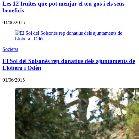
Les 12 fruites que pot menjar el teu gos i els seus
beneficis
01/06/2015
Societat
El Sol del Solsonès rep donatius dels ajuntaments de
Llobera i Odèn
01/06/2015