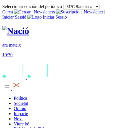
Seleccionar edición del periódico
Cerca
|
Newsletters
|
Iniciar Sessió
ara mateix
10:30
Política
Societat
Opinió
Impacte
Next
Viure bé