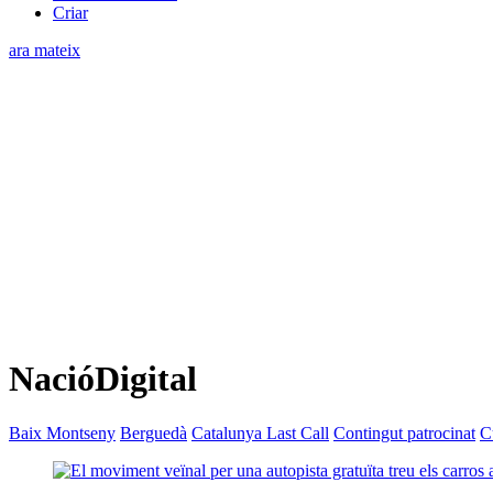
Criar
ara mateix
NacióDigital
Baix Montseny
Berguedà
Catalunya Last Call
Contingut patrocinat
C