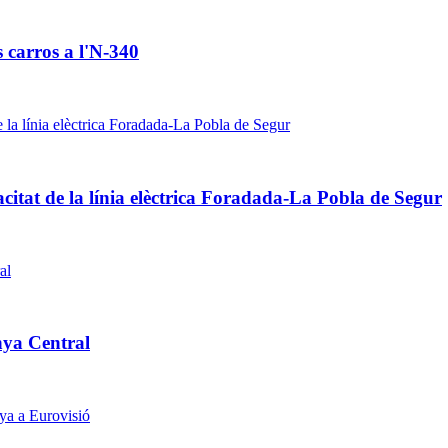
s carros a l'N-340
acitat de la línia elèctrica Foradada-La Pobla de Segur
nya Central