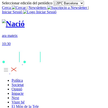
Seleccionar edición del periódico
Cerca
|
Newsletters
|
Iniciar Sessió
ara mateix
10:30
Política
Societat
Opinió
Impacte
Next
Viure bé
El Món de la Tele