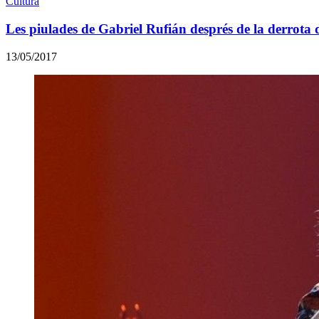
Cultura
Les piulades de Gabriel Rufián després de la derrota
13/05/2017