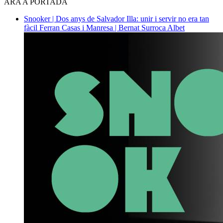
ARA A PORTADA
Snooker | Dos anys de Salvador Illa: unir i servir no era tan
fàcil
Ferran Casas i Manresa | Bernat Surroca Albet