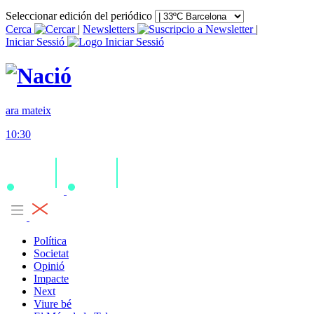
Seleccionar edición del periódico
Cerca
|
Newsletters
|
Iniciar Sessió
ara mateix
10:30
Política
Societat
Opinió
Impacte
Next
Viure bé