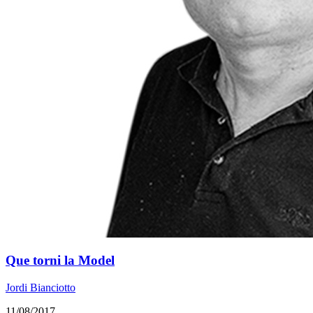
Que torni la Model
Jordi Bianciotto
11/08/2017