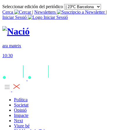
Seleccionar edición del periódico
Cerca
|
Newsletters
|
Iniciar Sessió
ara mateix
10:30
Política
Societat
Opinió
Impacte
Next
Viure bé