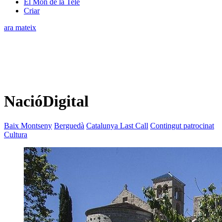
El Món de la Tele
Criar
ara mateix
NacióDigital
Baix Montseny
Berguedà
Catalunya Last Call
Contingut patrocinat
Cultura