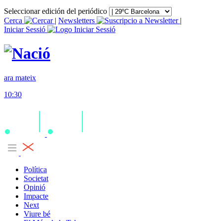
Seleccionar edición del periódico
Cerca
|
Newsletters
|
Iniciar Sessió
ara mateix
10:30
Política
Societat
Opinió
Impacte
Next
Viure bé