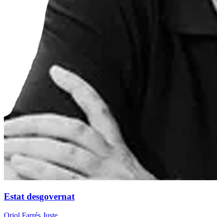
Estat desgovernat
Oriol Farrés Juste