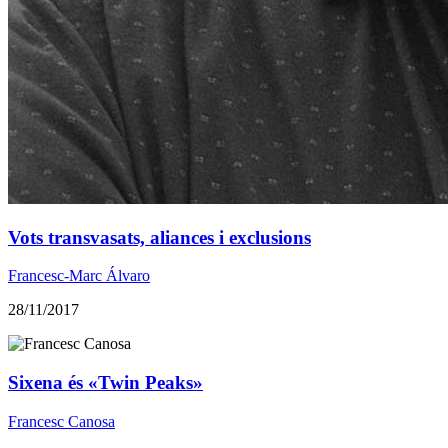
Vots transvasats, aliances i exclusions
Francesc-Marc Álvaro
28/11/2017
Sixena és «Twin Peaks»
Francesc Canosa