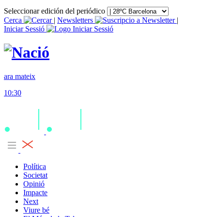
Seleccionar edición del periódico
Cerca
|
Newsletters
|
Iniciar Sessió
ara mateix
10:30
Política
Societat
Opinió
Impacte
Next
Viure bé