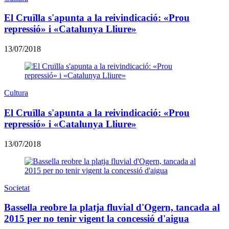
El Cruïlla s'apunta a la reivindicació: «Prou
repressió» i «Catalunya Lliure»
13/07/2018
Cultura
El Cruïlla s'apunta a la reivindicació: «Prou
repressió» i «Catalunya Lliure»
13/07/2018
Societat
Bassella reobre la platja fluvial d'Ogern, tancada al
2015 per no tenir vigent la concessió d'aigua