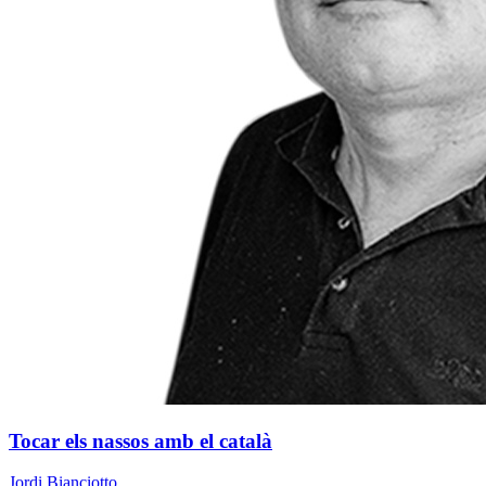
Tocar els nassos amb el català
Jordi Bianciotto