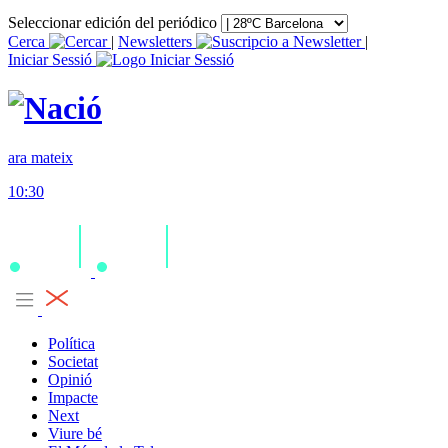
Seleccionar edición del periódico
Cerca
|
Newsletters
|
Iniciar Sessió
ara mateix
10:30
Política
Societat
Opinió
Impacte
Next
Viure bé