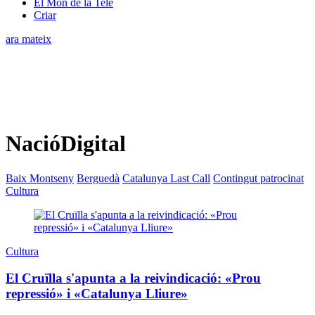
El Món de la Tele
Criar
ara mateix
NacióDigital
Baix Montseny
Berguedà
Catalunya Last Call
Contingut patrocinat
Cultura
Cultura
El Cruïlla s'apunta a la reivindicació: «Prou
repressió» i «Catalunya Lliure»