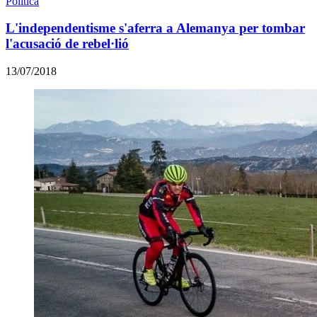
Política
L'independentisme s'aferra a Alemanya per tombar
l'acusació de rebel·lió
13/07/2018