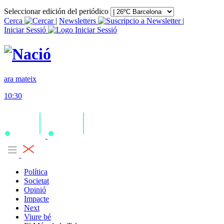
Seleccionar edición del periódico
Cerca
|
Newsletters
|
Iniciar Sessió
ara mateix
10:30
Política
Societat
Opinió
Impacte
Next
Viure bé