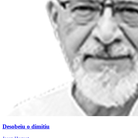
Desobeïu o dimitiu