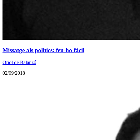
Missatge als politics: feu-ho fàcil
Oriol de Balanzó
02/09/2018