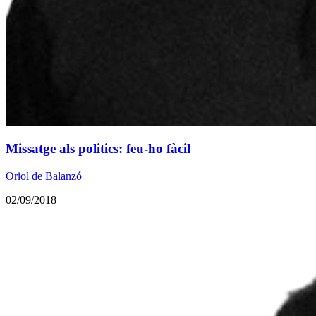
Missatge als politics: feu-ho fàcil
Oriol de Balanzó
02/09/2018