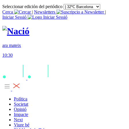
Seleccionar edición del periódico
Cerca
|
Newsletters
|
Iniciar Sessió
ara mateix
10:30
Política
Societat
Opinió
Impacte
Next
Viure bé