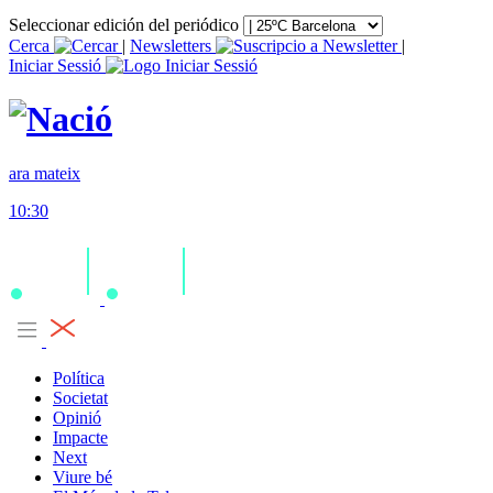
Seleccionar edición del periódico
Cerca
|
Newsletters
|
Iniciar Sessió
ara mateix
10:30
Política
Societat
Opinió
Impacte
Next
Viure bé