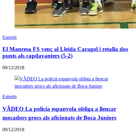
Esports
El Manresa FS venç al Lleida Caragol i retalla dos
punts als capdavanters (5-2)
09/12/2018
Esports
VÃDEO La policia espanyola obliga a llençar
mocadors grocs als aficionats de Boca Juniors
09/12/2018