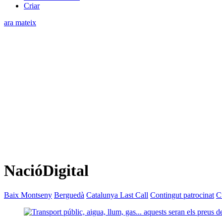
Criar
ara mateix
NacióDigital
Baix Montseny
Berguedà
Catalunya Last Call
Contingut patrocinat
C