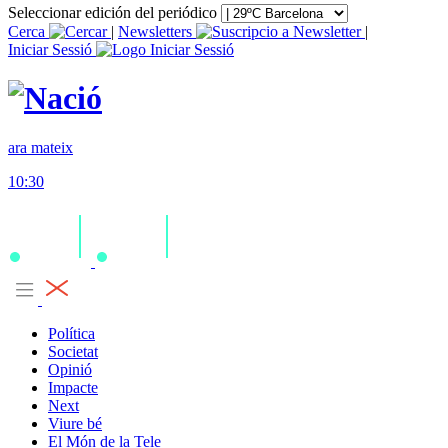
Seleccionar edición del periódico
Cerca
|
Newsletters
|
Iniciar Sessió
ara mateix
10:30
Política
Societat
Opinió
Impacte
Next
Viure bé
El Món de la Tele