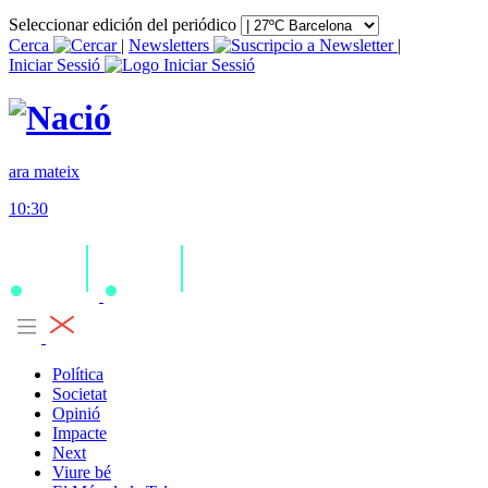
Seleccionar edición del periódico
Cerca
|
Newsletters
|
Iniciar Sessió
ara mateix
10:30
Política
Societat
Opinió
Impacte
Next
Viure bé