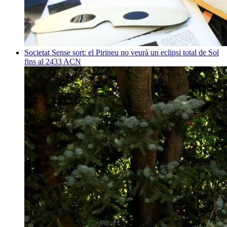
Societat
Sense sort: el Pirineu no veurà un eclipsi total de Sol
fins al 2433
ACN