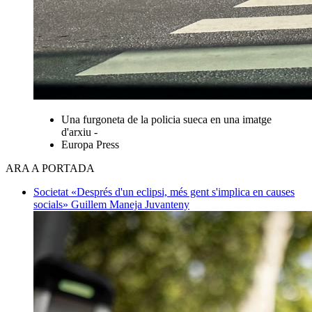
Una furgoneta de la policia sueca en una imatge
d'arxiu -
Europa Press
ARA A PORTADA
Societat
«Després d'un eclipsi, més gent s'implica en causes
socials»
Guillem Maneja Juvanteny