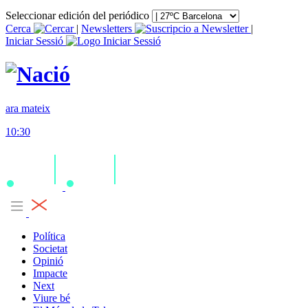
Seleccionar edición del periódico
Cerca
|
Newsletters
|
Iniciar Sessió
ara mateix
10:30
Política
Societat
Opinió
Impacte
Next
Viure bé