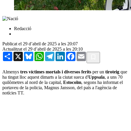
Redacció
Publicat el 29 d’abril de 2025 a les 20:07
Actualitzat el 29 d’abril de 2025 a les 20:10
Share
X
Bluesky
WhatsApp
Telegram
LinkedIn
Facebook
Email
Almenys
tres víctimes mortals i diversos ferits
per un
tiroteig
que
ha tingut lloc aquest dimarts a la ciutat sueca d'
Uppsala
, a uns 70
quilòmetres al nord de la capital,
Estocolm
, segons ha informat el
portaveu de la policia, Magnus Jansson, del país a l'agència de
notícies TT.