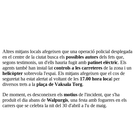
Altres mitjans locals afegeixen que una operació policial desplegada
en el centre de la ciutat busca els
possibles autors
dels fets que,
segons testimonis, un d'ells hauria fugit amb
patinet elèctric
. Els
agents també han instal·lat
controls a les carreteres
de la zona i un
helicòpter
sobrevola l'espai. Els mitjans afegeixen que el cos de
seguretat ha estat alertat al voltant de les
17.00 hora loca
l per
diversos trets a la
plaça de Vaksala Torg
.
De moment, es desconeixen els
motius
de l'incident, que s'ha
produït el dia abans de
Walpurgis
, una festa amb fogueres en els
carrers que se celebra la nit del 30 d'abril a l'u de maig.