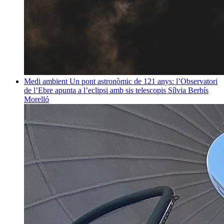
Medi ambient
Un pont astronòmic de 121 anys: l’Observatori
de l’Ebre apunta a l’eclipsi amb sis telescopis
Sílvia Berbís
Morelló