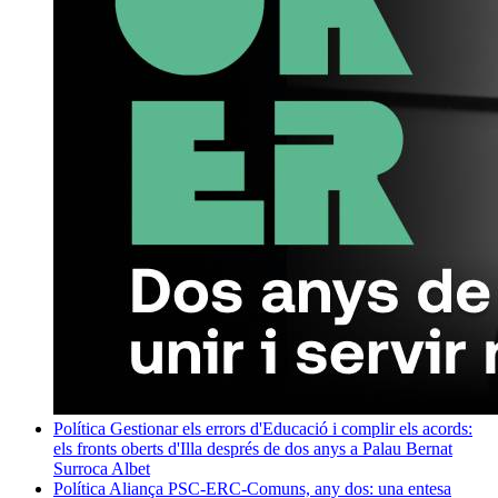
Política
Gestionar els errors d'Educació i complir els acords:
els fronts oberts d'Illa després de dos anys a Palau
Bernat
Surroca Albet
Política
Aliança PSC-ERC-Comuns, any dos: una entesa