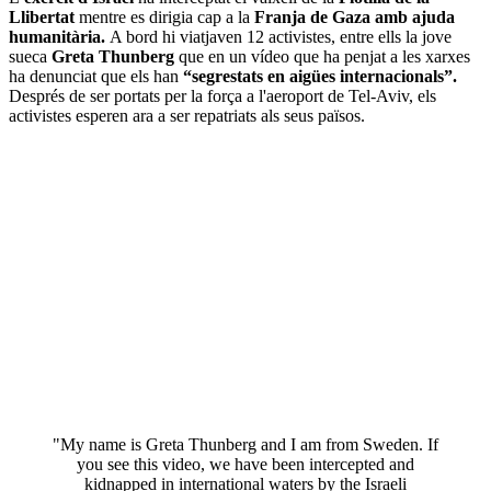
Llibertat
mentre es dirigia cap a la
Franja de Gaza amb ajuda
humanitària.
A bord hi viatjaven 12 activistes, entre ells la jove
sueca
Greta Thunberg
que en un vídeo que ha penjat a les xarxes
ha denunciat que els han
“segrestats en aigües internacionals”.
Després de ser portats per la força a l'aeroport de Tel-Aviv, els
activistes esperen ara a ser repatriats als seus països.
"My name is Greta Thunberg and I am from Sweden. If
you see this video, we have been intercepted and
kidnapped in international waters by the Israeli