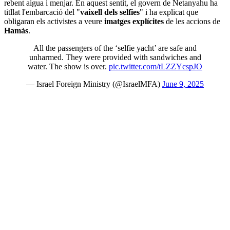
rebent aigua i menjar. En aquest sentit, el govern de Netanyahu ha
titllat l'embarcació del "
vaixell dels selfies
" i ha explicat que
obligaran els activistes a veure
imatges explícites
de les accions de
Hamàs
.
All the passengers of the ‘selfie yacht’ are safe and
unharmed. They were provided with sandwiches and
water. The show is over.
pic.twitter.com/tLZZYcspJO
— Israel Foreign Ministry (@IsraelMFA)
June 9, 2025