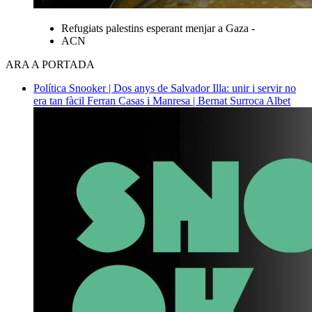
Refugiats palestins esperant menjar a Gaza -
ACN
ARA A PORTADA
Política
Snooker | Dos anys de Salvador Illa: unir i servir no
era tan fàcil
Ferran Casas i Manresa | Bernat Surroca Albet