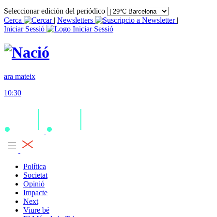
Seleccionar edición del periódico
Cerca
|
Newsletters
|
Iniciar Sessió
ara mateix
10:30
Política
Societat
Opinió
Impacte
Next
Viure bé