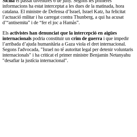
Sicília
el passat divendres 6 de juny. Segons les primeres
informacions ha estat interceptat a les dues de la matinada, hora
catalana. El ministre de Defensa d’Israel, Israel Katz, ha felicitat
l’actuació militar i ha carregat contra Thunberg, a qui ha acusat
d’“antisemita” i de “fer el joc a Hamàs”.
Els
activistes han denunciat que la intercepció en aigües
internacionals
podria constituir un
crim de guerra
i que impedir
l’arribada d’ajuda humanitària a Gaza viola el dret internacional.
Segons l'advocada, "Israel no té autoritat legal per detenir voluntaris
internacionals" i ha criticat el primer ministre Benjamin Netanyahu
"desafiar la justícia internacional".