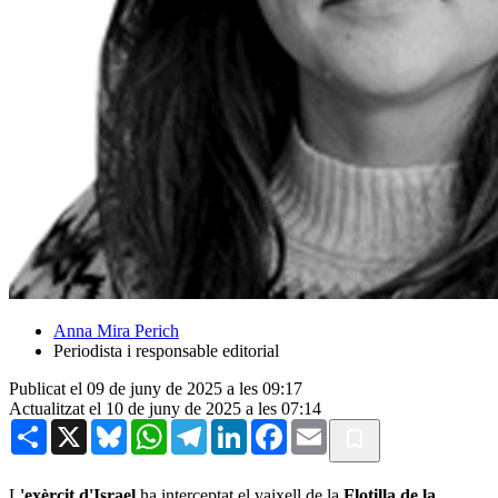
Anna Mira Perich
Periodista i responsable editorial
Publicat el 09 de juny de 2025 a les 09:17
Actualitzat el 10 de juny de 2025 a les 07:14
Share
X
Bluesky
WhatsApp
Telegram
LinkedIn
Facebook
Email
L
'exèrcit d'Israel
ha interceptat el vaixell de la
Flotilla de la