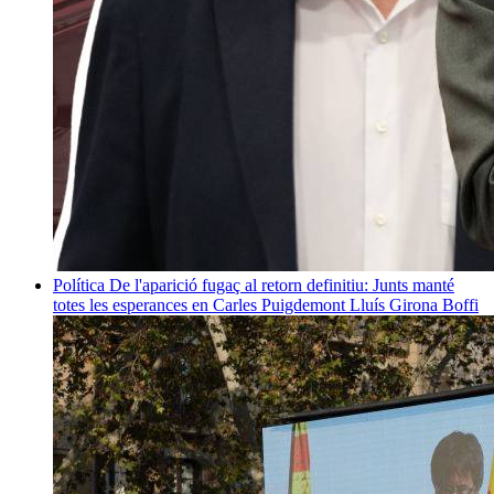
Política
De l'aparició fugaç al retorn definitiu: Junts manté
totes les esperances en Carles Puigdemont
Lluís Girona Boffi