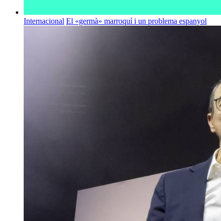
Internacional
El «germà» marroquí i un problema espanyol