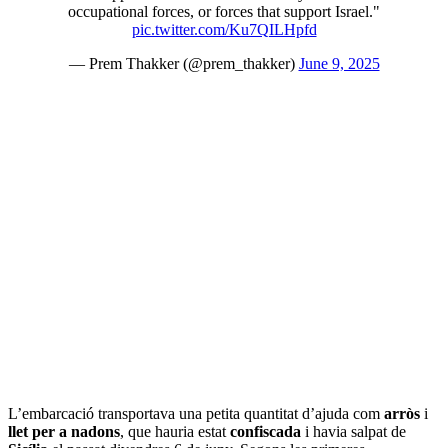
occupational forces, or forces that support Israel."
pic.twitter.com/Ku7QILHpfd
— Prem Thakker (@prem_thakker)
June 9, 2025
L’embarcació transportava una petita quantitat d’ajuda com
arròs
i
llet per a nadons
, que hauria estat
confiscada
i havia salpat de