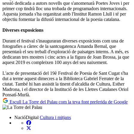
sessió dedicada a autors novells que s'anomenarà Poetes Joves i per
primer cop tindrà lloc una trobada de programadors internacionals.
Aquesta jornada s'ha organitzat amb l'Institut Ramon Llull i té per
objectiu fomentar la difusió internacional de la poesia catalana.
Diverses exposicions
Durant el festival s'inauguraran diverses exposicions com una de
fotografies a càrrec de la santcugatenca Amanda Bernal, que
presentarà el seu treball d'exploració de paisatges interns. A més, es
dedicaran tres mostres i cinc actes a la figura de Joan Brossa, ja que
aquest 2019 es compleixen 100 anys del seu naixement.
L'acte de presentació del 19è Festival de Poesia de Sant Cugat s'ha
dut a terme aquest dimecres a la Biblioteca Gabriel Ferrater de la
ciutat. També hi han assistit la tinent d'alcaldia de Cultura, Esther
Madrona, i el director de la Institució de les Lletres Catalanes Oriol
Ponsatí-Murlà.
Escull La Torre del Palau com la teva font preferida de Google
NacióDigital
Cultura i mitjans