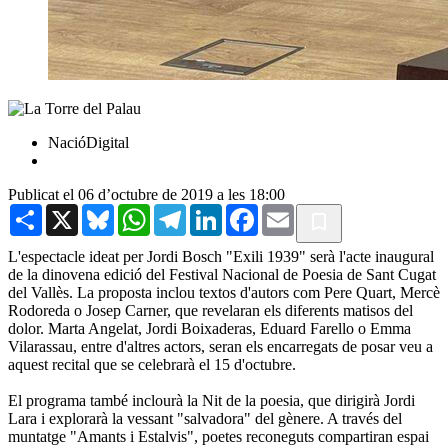
NacióDigital
Publicat el 06 d’octubre de 2019 a les 18:00
Share
X
Bluesky
WhatsApp
Telegram
LinkedIn
Facebook
Email
L'espectacle ideat per Jordi Bosch "Exili 1939" serà l'acte inaugural
de la dinovena edició del Festival Nacional de Poesia de Sant Cugat
del Vallès. La proposta inclou textos d'autors com Pere Quart, Mercè
Rodoreda o Josep Carner, que revelaran els diferents matisos del
dolor. Marta Angelat, Jordi Boixaderas, Eduard Farello o Emma
Vilarassau, entre d'altres actors, seran els encarregats de posar veu a
aquest recital que se celebrarà el 15 d'octubre.
El programa també inclourà la Nit de la poesia, que dirigirà Jordi
Lara i explorarà la vessant "salvadora" del gènere. A través del
muntatge "Amants i Estalvis", poetes reconeguts compartiran espai