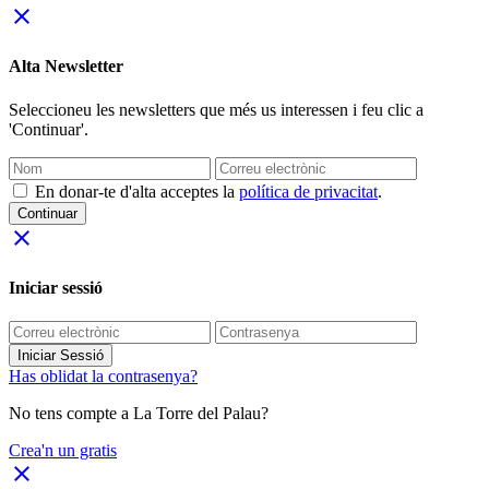
close
Alta Newsletter
Seleccioneu les newsletters que més us interessen i feu clic a
'Continuar'.
En donar-te d'alta acceptes la
política de privacitat
.
Continuar
close
Iniciar sessió
Iniciar Sessió
Has oblidat la contrasenya?
No tens compte a La Torre del Palau?
Crea'n un gratis
close