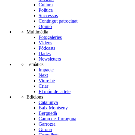
Cultura
Política
Successos
Contingut patrocinat
Opinió
Multimèdia
Fotogaleries
Vídeos
Pòdcasts
Dades
Newsletters
Temàtics
Impacte
Next
Viure bé
Criar
El món de la tele
Edicions
Catalunya
Baix Montseny
Berguedà
Camp de Tarragona
Garrotxa
Girona
Granollers