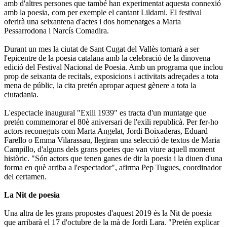
amb d'altres persones que també han experimentat aquesta connexió
amb la poesia, com per exemple el cantant Lildami. El festival
oferirà una seixantena d'actes i dos homenatges a Marta
Pessarrodona i Narcís Comadira.
Durant un mes la ciutat de Sant Cugat del Vallès tornarà a ser
l'epicentre de la poesia catalana amb la celebració de la dinovena
edició del Festival Nacional de Poesia. Amb un programa que inclou
prop de seixanta de recitals, exposicions i activitats adreçades a tota
mena de públic, la cita pretén apropar aquest gènere a tota la
ciutadania.
L'espectacle inaugural "Exili 1939" es tracta d'un muntatge que
pretén commemorar el 80è aniversari de l'exili republicà. Per fer-ho
actors reconeguts com Marta Angelat, Jordi Boixaderas, Eduard
Farello o Emma Vilarassau, llegiran una selecció de textos de Maria
Campillo, d'alguns dels grans poetes que van viure aquell moment
històric. "Són actors que tenen ganes de dir la poesia i la diuen d'una
forma en què arriba a l'espectador", afirma Pep Tugues, coordinador
del certamen.
La Nit de poesia
Una altra de les grans propostes d'aquest 2019 és la Nit de poesia
que arribarà el 17 d'octubre de la mà de Jordi Lara. "Pretén explicar