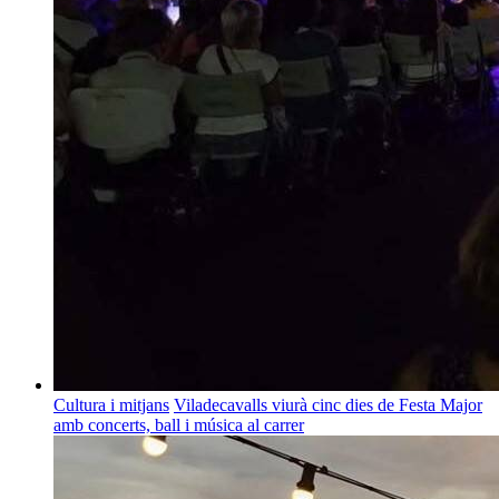
Cultura i mitjans
Viladecavalls viurà cinc dies de Festa Major
amb concerts, ball i música al carrer