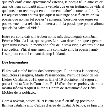
que més enllà d'una aproximació estètica, la poesia té un altre valor
que tots hem compartit alguna vegada que és un testimoni de vida al
qual tots hem recorregut en un moment o altre", comenta Jordi Lara.
En aquests sentit apunta que aquest muntatge posarà en valor "la
poesia que no han fet poetes" i aplegarà "persones que sense ser
poetes tenen una relació tan intensa amb la poesia que poden afirmar
que els ha salvat al vida".
Entre els convidats s'hi troben noms més desconeguts com Juan
Pérez o Nina da Lua, que segons Lara van descobrir aquest gènere
quan travessaven un moment difícil de la seva vida, i d'altres que tot
i no dedicar-s'hi, sí que tenen una connexió amb la poesia i amb
l'escriptura com el cantant de trap Lildami.
Dos homenatges
El festival també inclou dos homenatges. El primer a la poetessa,
traductora i assagista, Marta Pessarrodona, Premi d'Honor de les
Lletres Catalanes 2019, que es farà el 19 d'octubre; i el segon al
poeta i artista Narcís Comadira. El 15 d'octubre es podrà visitar una
mostra inèdita d'aquest autor al Centre de Restauració de Béns
Mobles de la població.
Com a novetat, aquest 2019 la cita posarà en diàleg poetes de
llengua catalana amb d'altres d'arreu de l'Estat. A banda, es farà una