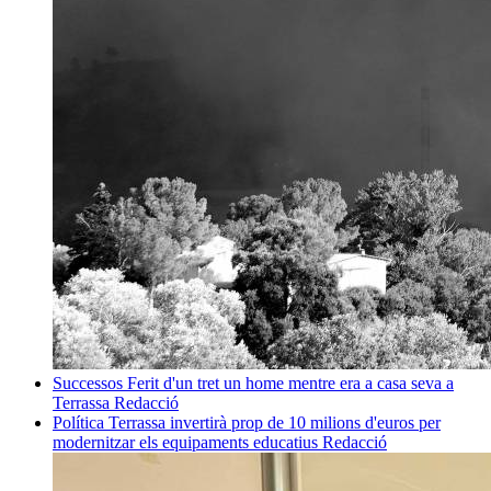
Successos
Ferit d'un tret un home mentre era a casa seva a
Terrassa
Redacció
Política
Terrassa invertirà prop de 10 milions d'euros per
modernitzar els equipaments educatius
Redacció