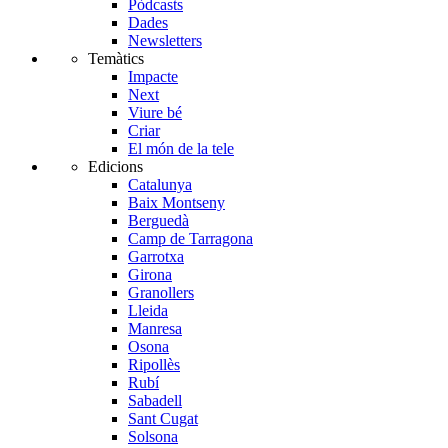
Pòdcasts
Dades
Newsletters
Temàtics
Impacte
Next
Viure bé
Criar
El món de la tele
Edicions
Catalunya
Baix Montseny
Berguedà
Camp de Tarragona
Garrotxa
Girona
Granollers
Lleida
Manresa
Osona
Ripollès
Rubí
Sabadell
Sant Cugat
Solsona