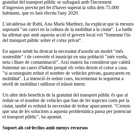
gratuïtat del transport públic se sufragarà amb l'increment
d’ingressos previst pel fet d'haver superat la xifra dels 75.000
habitants, que es farà efectiu l'any 2020.
L'alcaldessa de Rubí, Ana María Martínez, ha explicat que la mesura
suposarà "un canvi en la cultura de la mobilitat a la ciutat". La batlle
ha afirmat que amb aquesta acció el govern local vol "fomentar l'ús
del transport públic sobre el cotxe privat".
En aquest sentit ha destcat la necessitat d'assolir un model "més
sostenible" i de convertir el municipi en una població "més verda,
neta i lliure de contaminació". Així mateix ha considerat que caldrà
fomentar un canvi d'hàbits perquè els veïns deixin el cotxe a casa.
"si aconseguim reduir el nombre de vehicles privats, guanyarem en
mobilitat". La intenció és reduir cues, incrementar la seguretat a
nivell de mobilitat i millorar el trànsit intern.
Un altre dels beneficis de la gratuïtat del transport públic és que al
reduir-se el nombre de vehicles que han de fer trajectes curts per la
ciutat, també es reduirà la necessitat de trobar aparcament. "Creiem
que una de les solucions a aquesta problemàtica passa per potenciar
el transport públic", ha apuntat.
Suport als col·lectius amb menys recursos