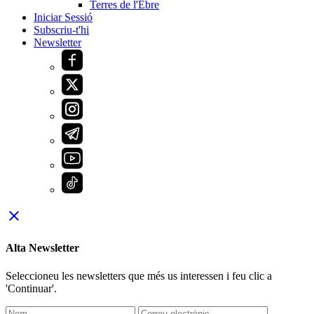
Terres de l'Ebre
Iniciar Sessió
Subscriu-t'hi
Newsletter
close
Alta Newsletter
Seleccioneu les newsletters que més us interessen i feu clic a
'Continuar'.