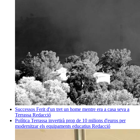
Successos
Ferit d'un tret un home mentre era a casa seva a
Terrassa
Redacció
Política
Terrassa invertirà prop de 10 milions d'euros per
modernitzar els equipaments educatius
Redacció