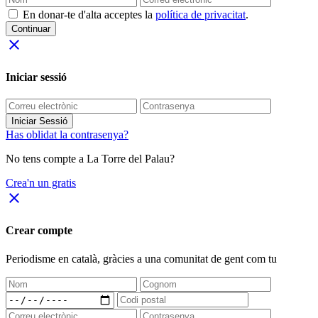
En donar-te d'alta acceptes la
política de privacitat
.
Continuar
close
Iniciar sessió
Iniciar Sessió
Has oblidat la contrasenya?
No tens compte a La Torre del Palau?
Crea'n un gratis
close
Crear compte
Periodisme
en català
, gràcies a una comunitat de gent com tu