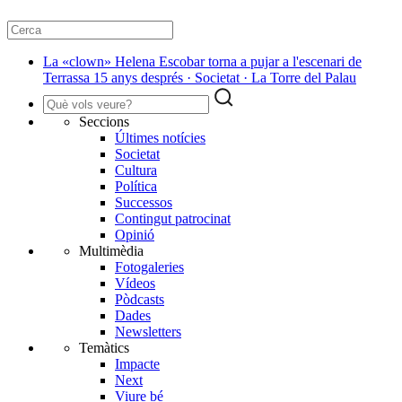
La «clown» Helena Escobar torna a pujar a l'escenari de
Terrassa 15 anys després · Societat · La Torre del Palau
Seccions
Últimes notícies
Societat
Cultura
Política
Successos
Contingut patrocinat
Opinió
Multimèdia
Fotogaleries
Vídeos
Pòdcasts
Dades
Newsletters
Temàtics
Impacte
Next
Viure bé