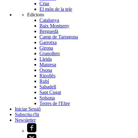
Criar
El món de la tele
Edicions
Catalunya
Baix Montseny
Berguedà
Camp de Tarragona
Garrotxa
Girona
Granollers
Lleida
Manresa
Osona
Ripollès
Rubí
Sabadell
Sant Cugat
Solsona
Terres de l'Ebre
Iniciar Sessió
Subscriu-t'hi
Newsletter