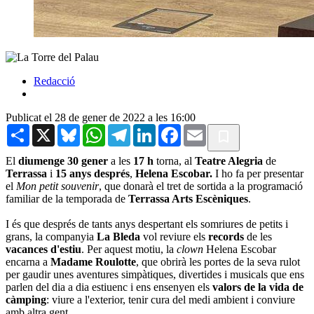
Redacció
Publicat el 28 de gener de 2022 a les 16:00
Share
X
Bluesky
WhatsApp
Telegram
LinkedIn
Facebook
Email
El
diumenge 30 gener
a les
17 h
torna, al
Teatre Alegria
de
Terrassa
i
15 anys després
,
Helena Escobar.
I ho fa per presentar
el
Mon petit souvenir
, que donarà el tret de sortida a la programació
familiar de la temporada de
Terrassa Arts Escèniques
.
I és que després de tants anys despertant els somriures de petits i
grans, la companyia
La Bleda
vol reviure els
records
de les
vacances d'estiu
. Per aquest motiu, la
clown
Helena Escobar
encarna a
Madame Roulotte
, que obrirà les portes de la seva rulot
per gaudir unes aventures simpàtiques, divertides i musicals que ens
parlen del dia a dia estiuenc i ens ensenyen els
valors de la vida de
càmping
: viure a l'exterior, tenir cura del medi ambient i conviure
amb altra gent.