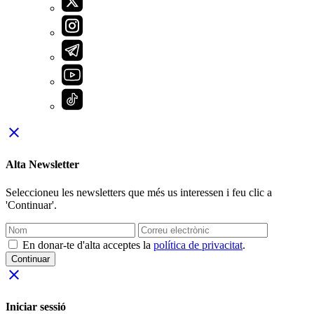
close
Alta Newsletter
Seleccioneu les newsletters que més us interessen i feu clic a
'Continuar'.
En donar-te d'alta acceptes la
política de privacitat
.
Continuar
close
Iniciar sessió