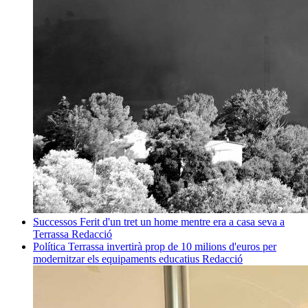
Successos
Ferit d'un tret un home mentre era a casa seva a
Terrassa
Redacció
Política
Terrassa invertirà prop de 10 milions d'euros per
modernitzar els equipaments educatius
Redacció