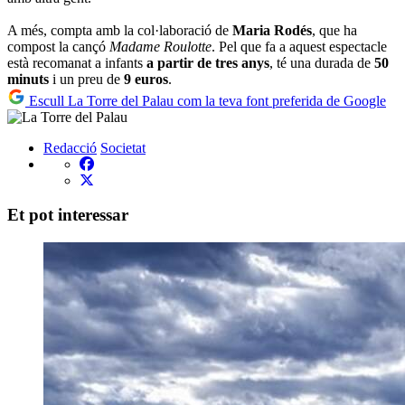
A més, compta amb la col·laboració de
Maria Rodés
, que ha
compost la cançó
Madame Roulotte
. Pel que fa a aquest espectacle
està recomanat a infants
a partir de tres anys
, té una durada de
50
minuts
i un preu de
9 euros
.
Escull La Torre del Palau com la teva font preferida de Google
Redacció
Societat
Et pot interessar