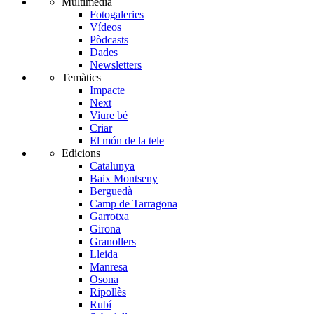
Multimèdia
Fotogaleries
Vídeos
Pòdcasts
Dades
Newsletters
Temàtics
Impacte
Next
Viure bé
Criar
El món de la tele
Edicions
Catalunya
Baix Montseny
Berguedà
Camp de Tarragona
Garrotxa
Girona
Granollers
Lleida
Manresa
Osona
Ripollès
Rubí