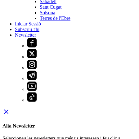
Sabadell
Sant Cugat
Solsona
Terres de l'Ebre
Iniciar Sessió
Subscriu-t'hi
Newsletter
close
Alta Newsletter
Seleccioneu les newsletters que més us interessen i feu clic a