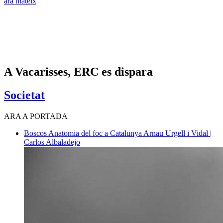
ara mateix
A Vacarisses, ERC es dispara
Societat
ARA A PORTADA
Boscos
Anatomia del foc a Catalunya
Arnau Urgell i Vidal |
Carlos Albaladejo