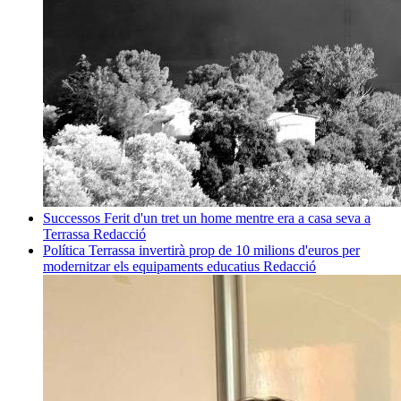
Successos
Ferit d'un tret un home mentre era a casa seva a
Terrassa
Redacció
Política
Terrassa invertirà prop de 10 milions d'euros per
modernitzar els equipaments educatius
Redacció