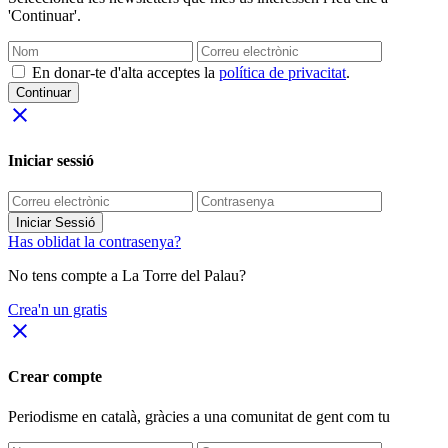
'Continuar'.
En donar-te d'alta acceptes la
política de privacitat
.
Continuar
close
Iniciar sessió
Iniciar Sessió
Has oblidat la contrasenya?
No tens compte a La Torre del Palau?
Crea'n un gratis
close
Crear compte
Periodisme
en català
, gràcies a una comunitat de gent com tu