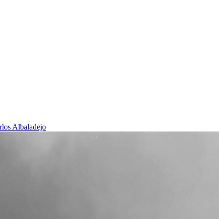
rlos Albaladejo