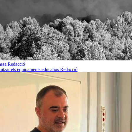
rassa
Redacció
rnitzar els equipaments educatius
Redacció