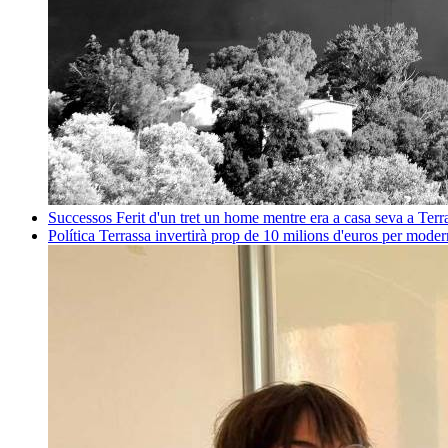
Successos
Ferit d'un tret un home mentre era a casa seva a Ter
Política
Terrassa invertirà prop de 10 milions d'euros per mode