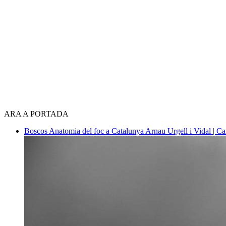
ARA A PORTADA
Boscos
Anatomia del foc a Catalunya
Arnau Urgell i Vidal | Ca