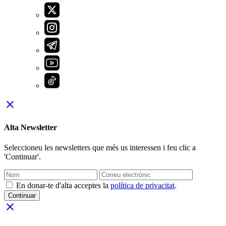
close
Alta Newsletter
Seleccioneu les newsletters que més us interessen i feu clic a
'Continuar'.
En donar-te d'alta acceptes la
política de privacitat
.
Continuar
close