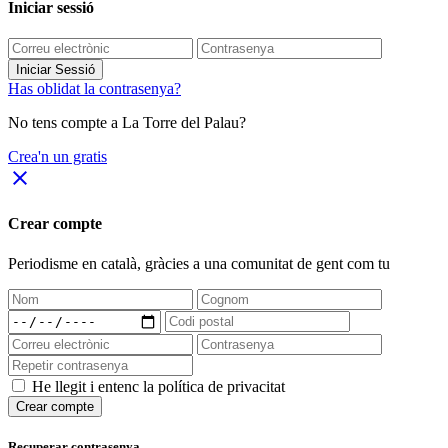
Iniciar sessió
Iniciar Sessió
Has oblidat la contrasenya?
No tens compte a La Torre del Palau?
Crea'n un gratis
close
Crear compte
Periodisme
en català
, gràcies a una comunitat de gent com tu
He llegit i entenc la política de privacitat
Crear compte
Recuperar contrasenya