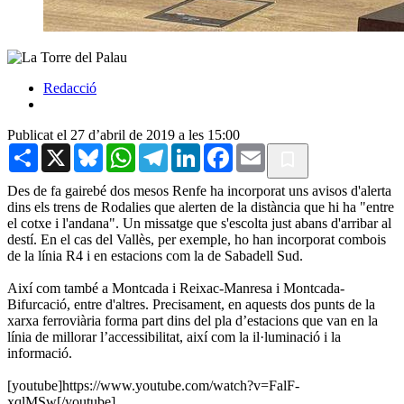
Redacció
Publicat el 27 d’abril de 2019 a les 15:00
Share
X
Bluesky
WhatsApp
Telegram
LinkedIn
Facebook
Email
Des de fa gairebé dos mesos Renfe ha incorporat uns avisos d'alerta
dins els trens de Rodalies que alerten de la distància que hi ha "entre
el cotxe i l'andana". Un missatge que s'escolta just abans d'arribar al
destí. En el cas del Vallès, per exemple, ho han incorporat combois
de la línia R4 i en estacions com la de Sabadell Sud.
Així com també a Montcada i Reixac-Manresa i Montcada-
Bifurcació, entre d'altres. Precisament, en aquests dos punts de la
xarxa ferroviària forma part dins del pla d’estacions que van en la
línia de millorar l’accessibilitat, així com la il·luminació i la
informació.
[youtube]https://www.youtube.com/watch?v=FalF-
xqlMSw[/youtube]