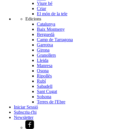
Viure bé
Criar
El món de la tele
Edicions
Catalunya
Baix Montseny
Berguedà
Camp de Tarragona
Garrotxa
Girona
Granollers
Lleida
Manresa
Osona
Ripollès
Rubí
Sabadell
Sant Cugat
Solsona
Terres de l'Ebre
Iniciar Sessió
Subscriu-t'hi
Newsletter