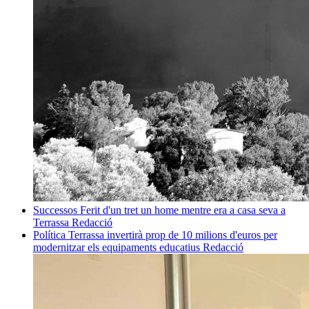
Successos
Ferit d'un tret un home mentre era a casa seva a
Terrassa
Redacció
Política
Terrassa invertirà prop de 10 milions d'euros per
modernitzar els equipaments educatius
Redacció