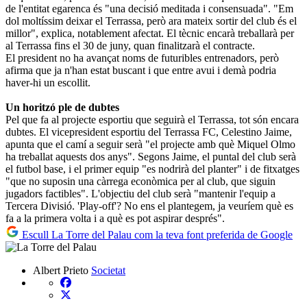
de l'entitat egarenca és "una decisió meditada i consensuada". "Em
dol moltíssim deixar el Terrassa, però ara mateix sortir del club és el
millor", explica, notablement afectat. El tècnic encarà treballarà per
al Terrassa fins el 30 de juny, quan finalitzarà el contracte.
El president no ha avançat noms de futuribles entrenadors, però
afirma que ja n'han estat buscant i que entre avui i demà podria
haver-hi un escollit.
Un horitzó ple de dubtes
Pel que fa al projecte esportiu que seguirà el Terrassa, tot són encara
dubtes. El vicepresident esportiu del Terrassa FC, Celestino Jaime,
apunta que el camí a seguir serà "el projecte amb què Miquel Olmo
ha treballat aquests dos anys". Segons Jaime, el puntal del club serà
el futbol base, i el primer equip "es nodrirà del planter" i de fitxatges
"que no suposin una càrrega econòmica per al club, que siguin
jugadors factibles". L'objectiu del club serà "mantenir l'equip a
Tercera Divisió. 'Play-off'? No ens el plantegem, ja veuríem què es
fa a la primera volta i a què es pot aspirar després".
Escull La Torre del Palau com la teva font preferida de Google
Albert Prieto
Societat