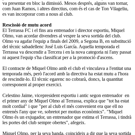
va presentar en bloc la dimissió. Mesos després, alguns van tornar,
com Juan Ramos, i altres directius, com és el cas de Ton Vilageliu,
es van incorporar com a nous al club.
Rescissió de mutu acord
El Terrassa FC i el fins ara entrenador i director esportiu, Miquel
Olmo, van acordar divendres al vespre la seva sortida del club.
Olmo va agafar l'equip a finals del 2009, a Segona B, en substitució
del tècnic sabadellenc José Luis García. Aquella temporada el
Terrassa va descendir a Tercera i en la nova categoria ni l'any passat
ni aquest l'equip s'ha classificat per a la promoció d'ascens.
El contracte de Miquel Olmo amb el club el vinculava a l'entitat una
temporada més, però l'acord amb la directiva ha estat mutu a l'hora
de rescindir-lo. El tècnic egarenc no cobrarà, doncs, la quantitat
corresponent al proper exercici.
Celestino Jaime, vicepresident esportiu i antic segon entrenador en
el primer any de Miquel Olmo al Terrassa, explica que "tot ha estat
molt cordial" i que "per al club el més convenient era que ell no
entrenés l'any que ve, sobretot per motius econòmics". "Miquel
Olmo és un exjugador, un entrenador que estima el Terrassa, i tindrà
les portes del club sempre obertes", afegeix.
Miquel Olmo, per la seva banda, coincideix a dir que la seva sortida