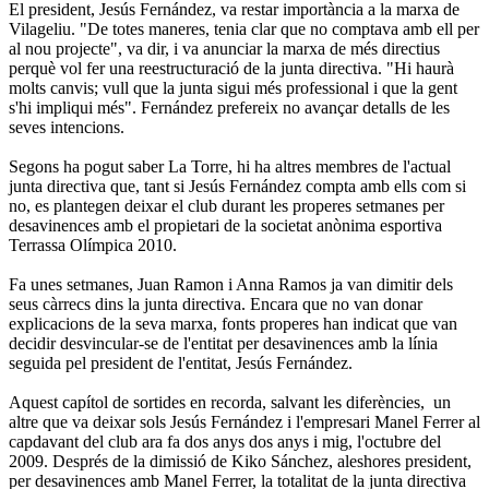
El president, Jesús Fernández, va restar importància a la marxa de
Vilageliu. "De totes maneres, tenia clar que no comptava amb ell per
al nou projecte", va dir, i va anunciar la marxa de més directius
perquè vol fer una reestructuració de la junta directiva. "Hi haurà
molts canvis; vull que la junta sigui més professional i que la gent
s'hi impliqui més". Fernández prefereix no avançar detalls de les
seves intencions.
Segons ha pogut saber La Torre, hi ha altres membres de l'actual
junta directiva que, tant si Jesús Fernández compta amb ells com si
no, es plantegen deixar el club durant les properes setmanes per
desavinences amb el propietari de la societat anònima esportiva
Terrassa Olímpica 2010.
Fa unes setmanes, Juan Ramon i Anna Ramos ja van dimitir dels
seus càrrecs dins la junta directiva. Encara que no van donar
explicacions de la seva marxa, fonts properes han indicat que van
decidir desvincular-se de l'entitat per desavinences amb la línia
seguida pel president de l'entitat, Jesús Fernández.
Aquest capítol de sortides en recorda, salvant les diferències, un
altre que va deixar sols Jesús Fernández i l'empresari Manel Ferrer al
capdavant del club ara fa dos anys dos anys i mig, l'octubre del
2009. Després de la dimissió de Kiko Sánchez, aleshores president,
per desavinences amb Manel Ferrer, la totalitat de la junta directiva