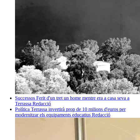
Successos
Ferit d'un tret un home mentre era a casa seva a
Terrassa
Redacció
Política
Terrassa invertirà prop de 10 milions d'euros per
modernitzar els equipaments educatius
Redacció