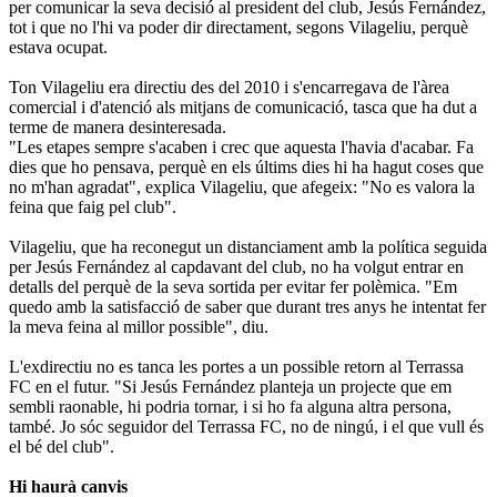
per comunicar la seva decisió al president del club, Jesús Fernández,
tot i que no l'hi va poder dir directament, segons Vilageliu, perquè
estava ocupat.
Ton Vilageliu era directiu des del 2010 i s'encarregava de l'àrea
comercial i d'atenció als mitjans de comunicació, tasca que ha dut a
terme de manera desinteresada.
"Les etapes sempre s'acaben i crec que aquesta l'havia d'acabar. Fa
dies que ho pensava, perquè en els últims dies hi ha hagut coses que
no m'han agradat", explica Vilageliu, que afegeix: "No es valora la
feina que faig pel club".
Vilageliu, que ha reconegut un distanciament amb la política seguida
per Jesús Fernández al capdavant del club, no ha volgut entrar en
detalls del perquè de la seva sortida per evitar fer polèmica. "Em
quedo amb la satisfacció de saber que durant tres anys he intentat fer
la meva feina al millor possible", diu.
L'exdirectiu no es tanca les portes a un possible retorn al Terrassa
FC en el futur. "Si Jesús Fernández planteja un projecte que em
sembli raonable, hi podria tornar, i si ho fa alguna altra persona,
també. Jo sóc seguidor del Terrassa FC, no de ningú, i el que vull és
el bé del club".
Hi haurà canvis