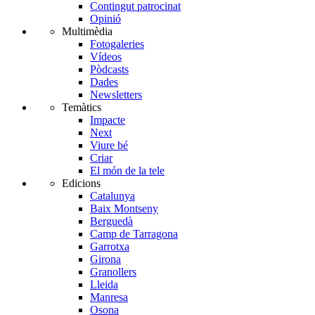
Contingut patrocinat
Opinió
Multimèdia
Fotogaleries
Vídeos
Pòdcasts
Dades
Newsletters
Temàtics
Impacte
Next
Viure bé
Criar
El món de la tele
Edicions
Catalunya
Baix Montseny
Berguedà
Camp de Tarragona
Garrotxa
Girona
Granollers
Lleida
Manresa
Osona