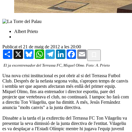
Albert Prieto
Publicat el 21 de maig de 2012 a les 20:00
Share
X
Bluesky
WhatsApp
Telegram
LinkedIn
Facebook
Email
El ja excentrenador del Terrassa FC, Miquel Olmo. Foto: A. Prieto
Una nova crisi institucional es pot obrir al si del Terrassa Futbol
Club. Després de la nefasta segona volta, s'apropen temps de canvis
i sembla ser que aquests afectaran més enllà del primer equip.
Miquel Olmo, fins ara entrenador i director esportiu, pare del
projecte que vertebrava el club, no continuarà. I tampoc ho farà com
a directiu Ton Vilageliu, que ha dimitit. A més, Jesús Fernández
anuncia "molts canvis" a la junta directiva.
Dissabte a la tarda el ja exdirectiu del Terrassa FC Ton Vilageliu va
presentar la seva dimissió de la junta directiva de l'entitat. Vilageliu
es va desplaçar a l'Estadi Olímpic mentre hi jugava l'equip juvenil