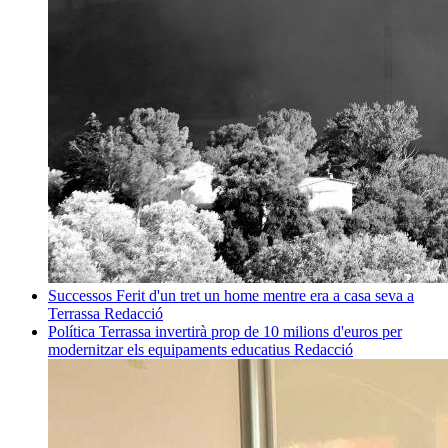
Successos
Ferit d'un tret un home mentre era a casa seva a
Terrassa
Redacció
Política
Terrassa invertirà prop de 10 milions d'euros per
modernitzar els equipaments educatius
Redacció