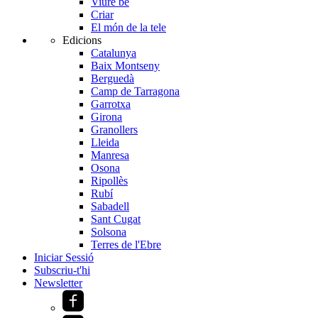
Viure bé
Criar
El món de la tele
Edicions
Catalunya
Baix Montseny
Berguedà
Camp de Tarragona
Garrotxa
Girona
Granollers
Lleida
Manresa
Osona
Ripollès
Rubí
Sabadell
Sant Cugat
Solsona
Terres de l'Ebre
Iniciar Sessió
Subscriu-t'hi
Newsletter