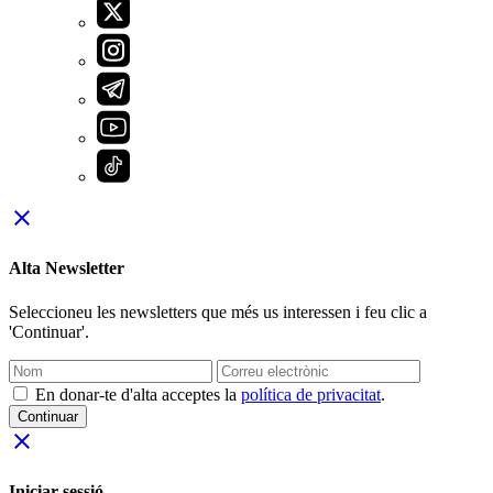
close
Alta Newsletter
Seleccioneu les newsletters que més us interessen i feu clic a
'Continuar'.
En donar-te d'alta acceptes la
política de privacitat
.
Continuar
close
Iniciar sessió