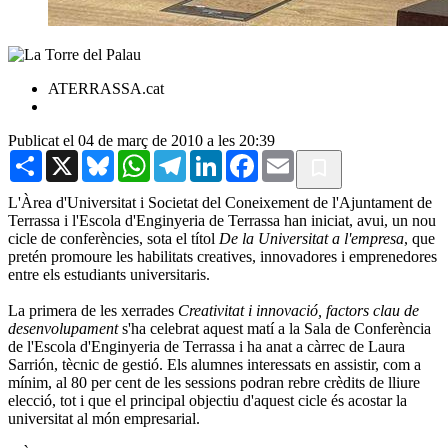
ATERRASSA.cat
Publicat el 04 de març de 2010 a les 20:39
Share
X
Bluesky
WhatsApp
Telegram
LinkedIn
Facebook
Email
L'Àrea d'Universitat i Societat del Coneixement de l'Ajuntament de
Terrassa i l'Escola d'Enginyeria de Terrassa han iniciat, avui, un nou
cicle de conferències, sota el títol
De la Universitat a l'empresa
, que
pretén promoure les habilitats creatives, innovadores i emprenedores
entre els estudiants universitaris.
La primera de les xerrades
Creativitat i innovació, factors clau de
desenvolupament
s'ha celebrat aquest matí a la Sala de Conferència
de l'Escola d'Enginyeria de Terrassa i ha anat a càrrec de Laura
Sarrión, tècnic de gestió. Els alumnes interessats en assistir, com a
mínim, al 80 per cent de les sessions podran rebre crèdits de lliure
elecció, tot i que el principal objectiu d'aquest cicle és acostar la
universitat al món empresarial.