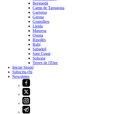
Berguedà
Camp de Tarragona
Garrotxa
Girona
Granollers
Lleida
Manresa
Osona
Ripollès
Rubí
Sabadell
Sant Cugat
Solsona
Terres de l'Ebre
Iniciar Sessió
Subscriu-t'hi
Newsletter