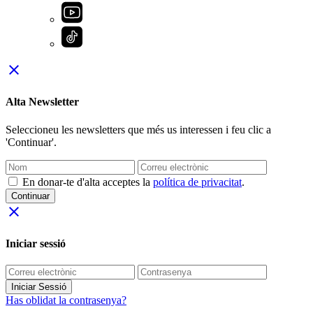
close
Alta Newsletter
Seleccioneu les newsletters que més us interessen i feu clic a
'Continuar'.
En donar-te d'alta acceptes la
política de privacitat
.
Continuar
close
Iniciar sessió
Iniciar Sessió
Has oblidat la contrasenya?