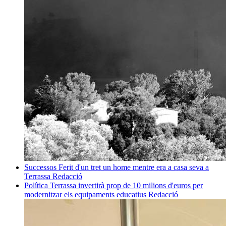
Successos
Ferit d'un tret un home mentre era a casa seva a
Terrassa
Redacció
Política
Terrassa invertirà prop de 10 milions d'euros per
modernitzar els equipaments educatius
Redacció