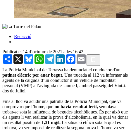
Redacció
Publicat el 14 d’octubre de 2021 a les 16:42
Share
X
Bluesky
WhatsApp
Telegram
LinkedIn
Facebook
Email
La Policia Municipal de Terrassa ha denunciat el conductor d'un
patinet elèctric per anar begut.
Una trucada al 112 va informar als
agents de la caiguda d’un conductor d’un vehicle de mobilitat
personal (VMP) a l’avinguda de Jaume I, amb el passeig del Vint-i-
dos de Juliol.
Fins al lloc va acudir una patrulla de la Policia Municipal, que va
comprovar que l’home, que
no havia resultat ferit,
semblava
trobar-se sota la influència de begudes alcohòliques. És per això que
els agents li van realitzar la prova d’alcoholèmia, en la qual va donar
un resultat positiu de
1,31 mg/l.
La situació etílica sota la qual es
trobava, va ser impossible realitzar la segona prova i l’home va ser