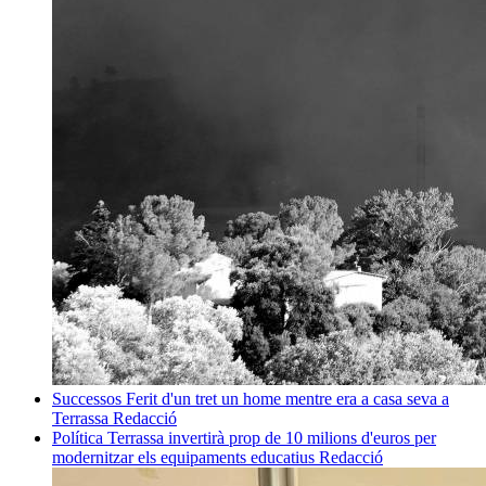
Successos
Ferit d'un tret un home mentre era a casa seva a
Terrassa
Redacció
Política
Terrassa invertirà prop de 10 milions d'euros per
modernitzar els equipaments educatius
Redacció