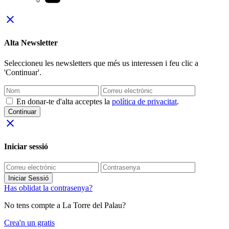
close
Alta Newsletter
Seleccioneu les newsletters que més us interessen i feu clic a
'Continuar'.
En donar-te d'alta acceptes la
política de privacitat
.
Continuar
close
Iniciar sessió
Iniciar Sessió
Has oblidat la contrasenya?
No tens compte a La Torre del Palau?
Crea'n un gratis