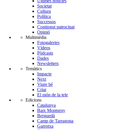
Últimes notícies
Societat
Cultura
Política
Successos
Contingut patrocinat
Opinió
Multimèdia
Fotogaleries
Vídeos
Pòdcasts
Dades
Newsletters
Temàtics
Impacte
Next
Viure bé
Criar
El món de la tele
Edicions
Catalunya
Baix Montseny
Berguedà
Camp de Tarragona
Garrotxa