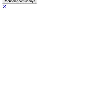
Recuperar contrasenya
close