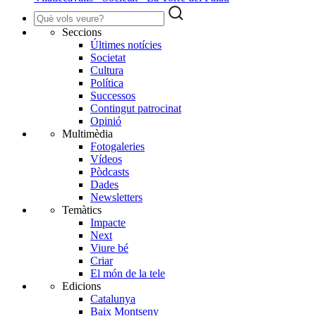
Seccions
Últimes notícies
Societat
Cultura
Política
Successos
Contingut patrocinat
Opinió
Multimèdia
Fotogaleries
Vídeos
Pòdcasts
Dades
Newsletters
Temàtics
Impacte
Next
Viure bé
Criar
El món de la tele
Edicions
Catalunya
Baix Montseny