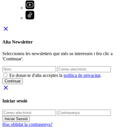
close
Alta Newsletter
Seleccioneu les newsletters que més us interessen i feu clic a
'Continuar'.
En donar-te d'alta acceptes la
política de privacitat
.
Continuar
close
Iniciar sessió
Iniciar Sessió
Has oblidat la contrasenya?