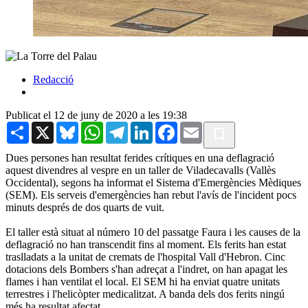
Redacció
Publicat el 12 de juny de 2020 a les 19:38
Share
X
Bluesky
WhatsApp
Telegram
LinkedIn
Facebook
Email
Dues persones han resultat ferides crítiques en una deflagració
aquest divendres al vespre en un taller de Viladecavalls (Vallès
Occidental), segons ha informat el Sistema d'Emergències Mèdiques
(SEM). Els serveis d'emergències han rebut l'avís de l'incident pocs
minuts després de dos quarts de vuit.
El taller està situat al número 10 del passatge Faura i les causes de la
deflagració no han transcendit fins al moment. Els ferits han estat
traslladats a la unitat de cremats de l'hospital Vall d'Hebron. Cinc
dotacions dels Bombers s'han adreçat a l'indret, on han apagat les
flames i han ventilat el local. El SEM hi ha enviat quatre unitats
terrestres i l'helicòpter medicalitzat. A banda dels dos ferits ningú
més ha resultat afectat.