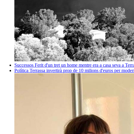
Successos
Ferit d'un tret un home mentre era a casa seva a Ter
Política
Terrassa invertirà prop de 10 milions d'euros per mode