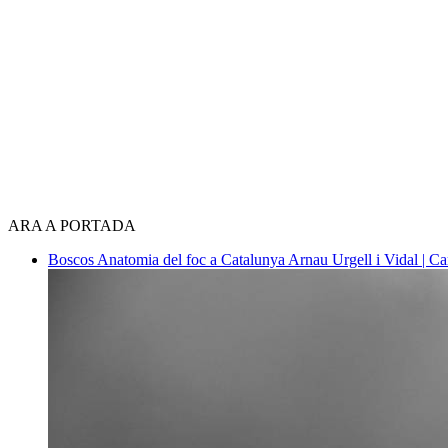
ARA A PORTADA
Boscos
Anatomia del foc a Catalunya
Arnau Urgell i Vidal | Ca