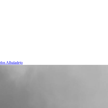
rlos Albaladejo