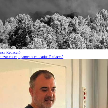
rassa
Redacció
rnitzar els equipaments educatius
Redacció