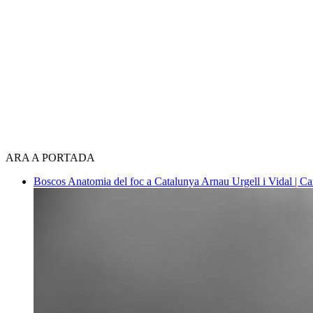
ARA A PORTADA
Boscos
Anatomia del foc a Catalunya
Arnau Urgell i Vidal | Ca