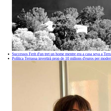
Successos
Ferit d'un tret un home mentre era a casa seva a Ter
Política
Terrassa invertirà prop de 10 milions d'euros per mode