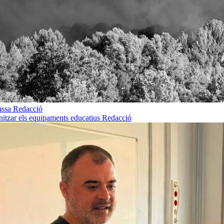
rassa
Redacció
rnitzar els equipaments educatius
Redacció