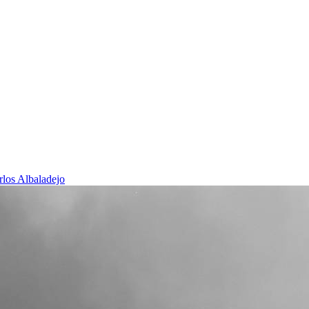
rlos Albaladejo