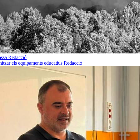
rassa
Redacció
rnitzar els equipaments educatius
Redacció