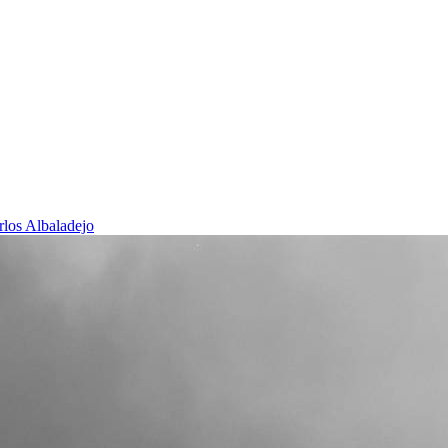
rlos Albaladejo