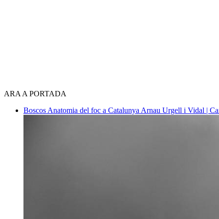
ARA A PORTADA
Boscos
Anatomia del foc a Catalunya
Arnau Urgell i Vidal | Ca