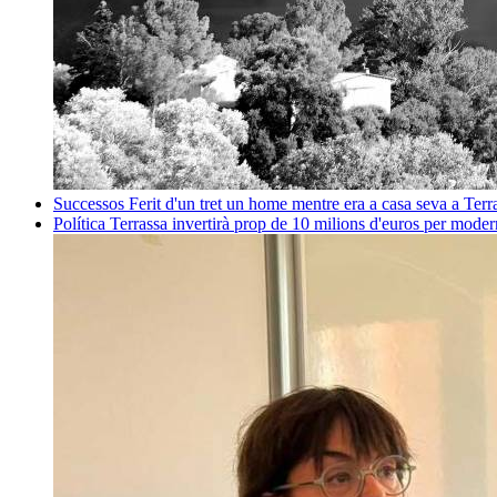
Successos
Ferit d'un tret un home mentre era a casa seva a Ter
Política
Terrassa invertirà prop de 10 milions d'euros per mode