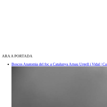
ARA A PORTADA
Boscos
Anatomia del foc a Catalunya
Arnau Urgell i Vidal | Ca