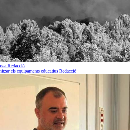
rassa
Redacció
rnitzar els equipaments educatius
Redacció