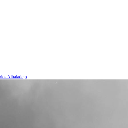
rlos Albaladejo