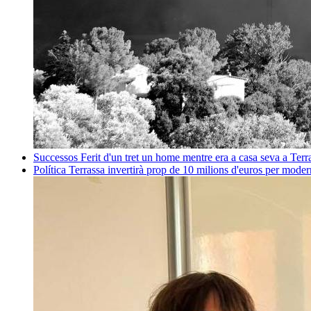
Successos
Ferit d'un tret un home mentre era a casa seva a Ter
Política
Terrassa invertirà prop de 10 milions d'euros per mode