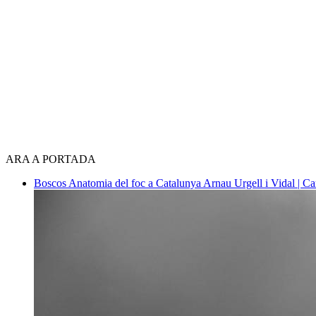
ARA A PORTADA
Boscos
Anatomia del foc a Catalunya
Arnau Urgell i Vidal | Ca