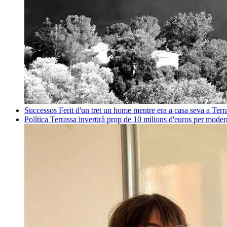
Successos
Ferit d'un tret un home mentre era a casa seva a Ter
Política
Terrassa invertirà prop de 10 milions d'euros per mode