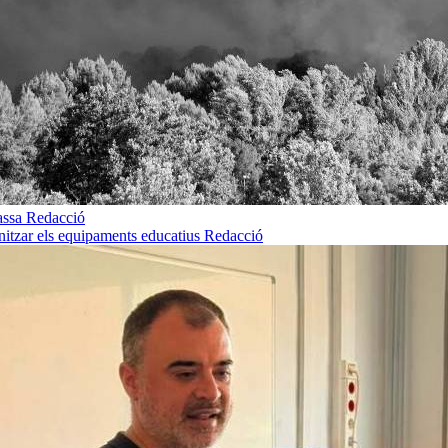
rassa
Redacció
rnitzar els equipaments educatius
Redacció