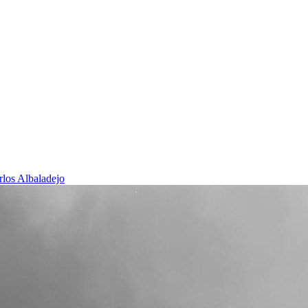
rlos Albaladejo