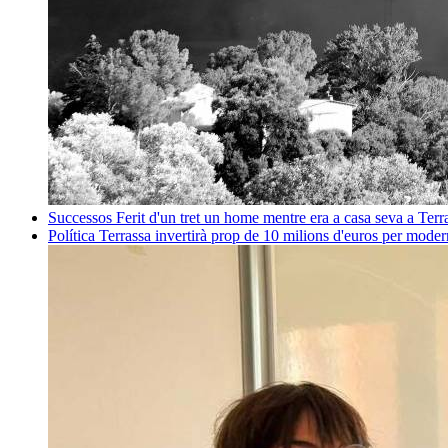
Successos
Ferit d'un tret un home mentre era a casa seva a Ter
Política
Terrassa invertirà prop de 10 milions d'euros per mode