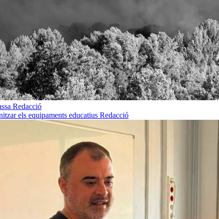
rassa
Redacció
rnitzar els equipaments educatius
Redacció