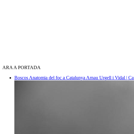
ARA A PORTADA
Boscos
Anatomia del foc a Catalunya
Arnau Urgell i Vidal | Ca