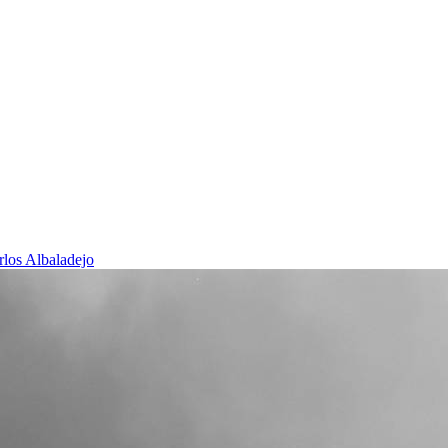
rlos Albaladejo