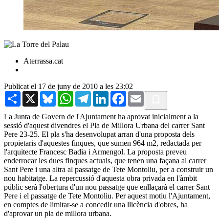
Aterrassa.cat
Publicat el 17 de juny de 2010 a les 23:02
Share
X
Bluesky
WhatsApp
Telegram
LinkedIn
Facebook
Email
La Junta de Govern de l'Ajuntament ha aprovat inicialment a la
sessió d'aquest divendres el Pla de Millora Urbana del carrer Sant
Pere 23-25. El pla s'ha desenvolupat arran d'una proposta dels
propietaris d'aquestes finques, que sumen 964 m2, redactada per
l'arquitecte Francesc Badia i Armengol. La proposta preveu
enderrocar les dues finques actuals, que tenen una façana al carrer
Sant Pere i una altra al passatge de Tete Montoliu, per a construir un
nou habitatge. La repercussió d'aquesta obra privada en l'àmbit
públic serà l'obertura d'un nou passatge que enllaçarà el carrer Sant
Pere i el passatge de Tete Montoliu. Per aquest motiu l'Ajuntament,
en comptes de limitar-se a concedir una llicència d'obres, ha
d'aprovar un pla de millora urbana.