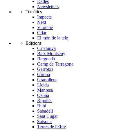
Dades
Newsletters
Temàtics
Impacte
Next
Viure bé
Criar
El món de la tele
Edicions
Catalunya
Baix Montseny
Berguedà
Camp de Tarragona
Garrotxa
Girona
Granollers
Lleida
Manresa
Osona
Ripollès
Rubí
Sabadell
Sant Cugat
Solsona
Terres de l'Ebre