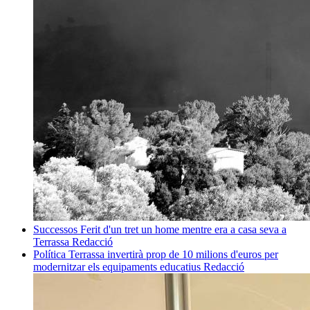
Successos
Ferit d'un tret un home mentre era a casa seva a
Terrassa
Redacció
Política
Terrassa invertirà prop de 10 milions d'euros per
modernitzar els equipaments educatius
Redacció