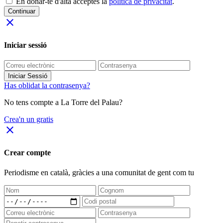
En donar-te d'alta acceptes la
política de privacitat
.
Continuar
close
Iniciar sessió
Iniciar Sessió
Has oblidat la contrasenya?
No tens compte a La Torre del Palau?
Crea'n un gratis
close
Crear compte
Periodisme
en català
, gràcies a una comunitat de gent com tu