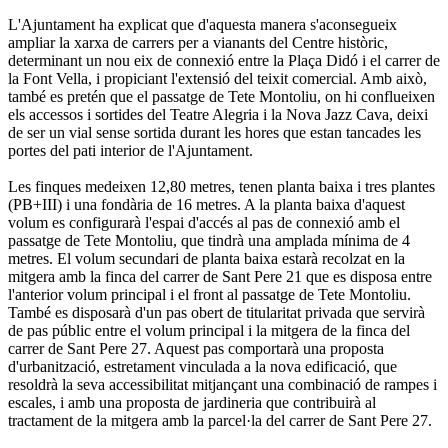
L'Ajuntament ha explicat que d'aquesta manera s'aconsegueix
ampliar la xarxa de carrers per a vianants del Centre històric,
determinant un nou eix de connexió entre la Plaça Didó i el carrer de
la Font Vella, i propiciant l'extensió del teixit comercial. Amb això,
també es pretén que el passatge de Tete Montoliu, on hi conflueixen
els accessos i sortides del Teatre Alegria i la Nova Jazz Cava, deixi
de ser un vial sense sortida durant les hores que estan tancades les
portes del pati interior de l'Ajuntament.
Les finques medeixen 12,80 metres, tenen planta baixa i tres plantes
(PB+III) i una fondària de 16 metres. A la planta baixa d'aquest
volum es configurarà l'espai d'accés al pas de connexió amb el
passatge de Tete Montoliu, que tindrà una amplada mínima de 4
metres. El volum secundari de planta baixa estarà recolzat en la
mitgera amb la finca del carrer de Sant Pere 21 que es disposa entre
l'anterior volum principal i el front al passatge de Tete Montoliu.
També es disposarà d'un pas obert de titularitat privada que servirà
de pas públic entre el volum principal i la mitgera de la finca del
carrer de Sant Pere 27. Aquest pas comportarà una proposta
d'urbanització, estretament vinculada a la nova edificació, que
resoldrà la seva accessibilitat mitjançant una combinació de rampes i
escales, i amb una proposta de jardineria que contribuirà al
tractament de la mitgera amb la parcel·la del carrer de Sant Pere 27.