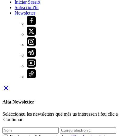
Iniciar Sessió
Subscriu-t'hi
Newsletter
close
Alta Newsletter
Seleccioneu les newsletters que més us interessen i feu clic a
'Continuar'.