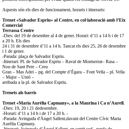
Aquests són els dies de funcionament, horaris i itineraris:
Trenet «Salvador Espriu» al Centre, en col·laboració amb l’Eix
Comercial
Terrassa Centre
-Dies: del 19 de desembre al 4 de gener. Horari: d’11 a 14 h i de 17
a 20 h. Els dies
24 i 31 de desembre d’11 a 14 h. Tancat els dies 25, 26 de desembre
i 1 de gener.
-Parada: plaça de Salvador Espriu.
-Itinerari: Pl. de Salvador Espriu – Raval de Montserrat– Rasa –
Nou de Sant Pere – Creu
Gran – Mas Adei – pg. del Compte d’Ègara – Font Vella – pl. Vella
– Major – Unió –
arribada a la pl. de Salvador Espriu.
Trenets als barris
Trenet «Maria Aurèlia Capmany», a la Maurina i Ca n’Aurell
.
-Dies: 19, 20 i 21 dedesembre.
-Horari: d’11 a 14 h i de 17 a 20 h. -
-Parada: Avinguda d'Àngel Sallent,davant del Centre Cívic Maria
Aurèlia Capmany.
-Itinerari: Avinguda d’Àngel Sallent, en sentit sud - ronda de