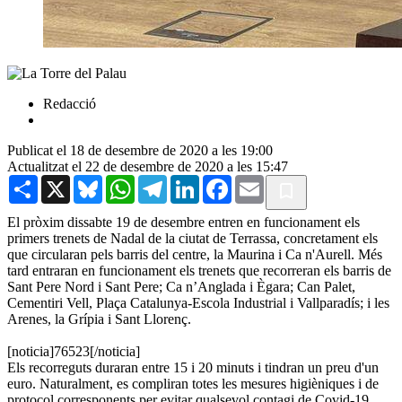
Redacció
Publicat el 18 de desembre de 2020 a les 19:00
Actualitzat el 22 de desembre de 2020 a les 15:47
Share
X
Bluesky
WhatsApp
Telegram
LinkedIn
Facebook
Email
El pròxim dissabte 19 de desembre entren en funcionament els
primers trenets de Nadal de la ciutat de Terrassa, concretament els
que circularan pels barris del centre, la Maurina i Ca n'Aurell. Més
tard entraran en funcionament els trenets que recorreran els barris de
Sant Pere Nord i Sant Pere; Ca n’Anglada i Ègara; Can Palet,
Cementiri Vell, Plaça Catalunya-Escola Industrial i Vallparadís; i les
Arenes, la Grípia i Sant Llorenç.
[noticia]76523[/noticia]
Els recorreguts duraran entre 15 i 20 minuts i tindran un preu d'un
euro. Naturalment, es compliran totes les mesures higièniques i de
protocol corresponents per evitar qualsevol contagi de Covid-19.