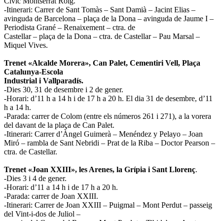
Cívic Montserrat Roig.
-Itinerari: Carrer de Sant Tomàs – Sant Damià – Jacint Elias –
avinguda de Barcelona – plaça de la Dona – avinguda de Jaume I –
Periodista Grané – Renaixement – ctra. de
Castellar – plaça de la Dona – ctra. de Castellar – Pau Marsal –
Miquel Vives.
Trenet «Alcalde Morera», Can Palet, Cementiri Vell, Plaça
Catalunya-Escola
Industrial i Vallparadís.
-Dies 30, 31 de desembre i 2 de gener.
-Horari: d’11 h a 14 h i de 17 h a 20 h. El dia 31 de desembre, d’11
h a 14 h.
-Parada: carrer de Colom (entre els números 261 i 271), a la vorera
del davant de la plaça de Can Palet.
-Itinerari: Carrer d’Àngel Guimerà – Menéndez y Pelayo – Joan
Miró – rambla de Sant Nebridi – Prat de la Riba – Doctor Pearson –
ctra. de Castellar.
Trenet «Joan XXIII», les Arenes, la Grípia i Sant Llorenç
.
-Dies 3 i 4 de gener.
-Horari: d’11 a 14 h i de 17 h a 20 h.
-Parada: carrer de Joan XXIII.
-Itinerari: Carrer de Joan XXIII – Puigmal – Mont Perdut – passeig
del Vint-i-dos de Juliol –