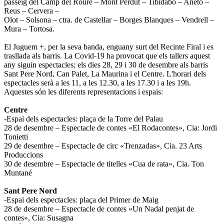
passeig del Camp del Roure – Mont Perdut – Tibidabo – Aneto –
Reus – Cervera –
Olot – Solsona – ctra. de Castellar – Borges Blanques – Vendrell –
Mura – Tortosa.
El Juguem +, per la seva banda, enguany surt del Recinte Firal i es
trasllada als barris. La Covid-19 ha provocat que els tallers aquest
any siguin espectacles; els dies 28, 29 i 30 de desembre als barris
Sant Pere Nord, Can Palet, La Maurina i el Centre. L'horari dels
espectacles serà a les 11, a les 12.30, a les 17.30 i a les 19h.
Aquestes són les diferents representacions i espais:
Centre
-Espai dels espectacles: plaça de la Torre del Palau
28 de desembre – Espectacle de contes «El Rodacontes», Cia: Jordi
Tonietti
29 de desembre – Espectacle de circ «Trenzadas», Cia. 23 Arts
Produccions
30 de desembre – Espectacle de titelles «Cua de rata», Cia. Ton
Muntané
Sant Pere Nord
-Espai dels espectacles: plaça del Primer de Maig
28 de desembre – Espectacle de contes «Un Nadal penjat de
contes», Cia: Susagna