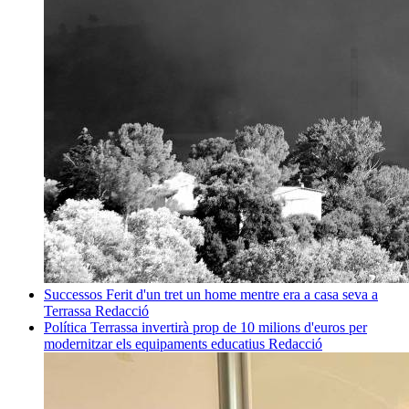
Successos
Ferit d'un tret un home mentre era a casa seva a
Terrassa
Redacció
Política
Terrassa invertirà prop de 10 milions d'euros per
modernitzar els equipaments educatius
Redacció