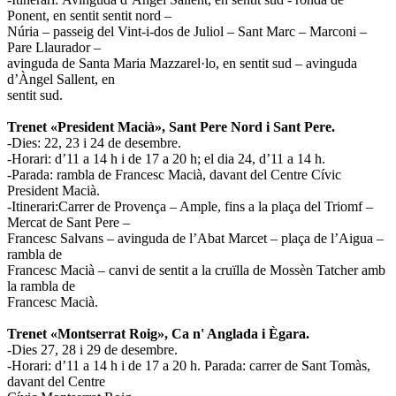
Ponent, en sentit sentit nord –
Núria – passeig del Vint-i-dos de Juliol – Sant Marc – Marconi –
Pare Llaurador –
avinguda de Santa Maria Mazzarel·lo, en sentit sud – avinguda
d’Àngel Sallent, en
sentit sud.
Trenet «President Macià», Sant Pere Nord i Sant Pere.
-Dies: 22, 23 i 24 de desembre.
-Horari: d’11 a 14 h i de 17 a 20 h; el dia 24, d’11 a 14 h.
-Parada: rambla de Francesc Macià, davant del Centre Cívic
President Macià.
-Itinerari:Carrer de Provença – Ample, fins a la plaça del Triomf –
Mercat de Sant Pere –
Francesc Salvans – avinguda de l’Abat Marcet – plaça de l’Aigua –
rambla de
Francesc Macià – canvi de sentit a la cruïlla de Mossèn Tatcher amb
la rambla de
Francesc Macià.
Trenet «Montserrat Roig», Ca n' Anglada i Ègara.
-Dies 27, 28 i 29 de desembre.
-Horari: d’11 a 14 h i de 17 a 20 h. Parada: carrer de Sant Tomàs,
davant del Centre