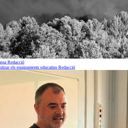
rassa
Redacció
rnitzar els equipaments educatius
Redacció