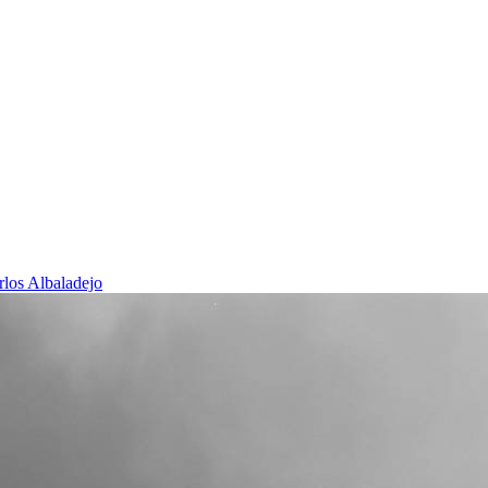
rlos Albaladejo