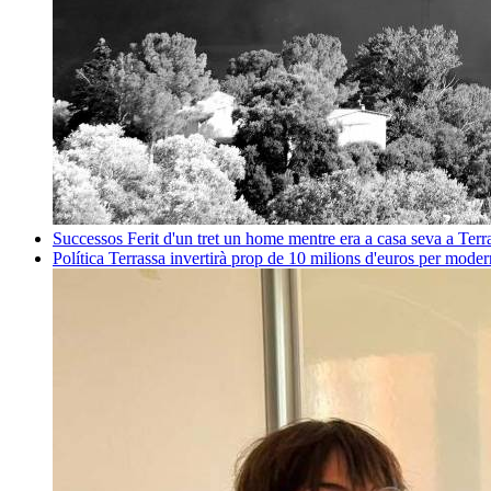
Successos
Ferit d'un tret un home mentre era a casa seva a Ter
Política
Terrassa invertirà prop de 10 milions d'euros per mode