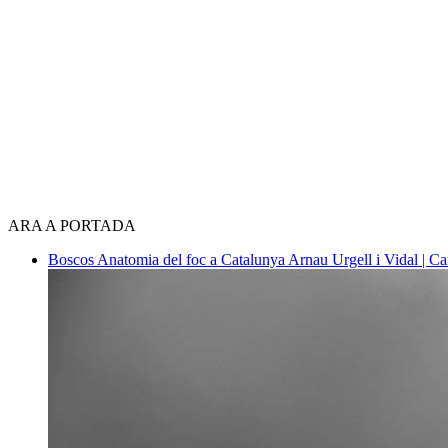
ARA A PORTADA
Boscos
Anatomia del foc a Catalunya
Arnau Urgell i Vidal | Ca