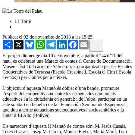
La Torre
Publicat el 02 de novembre de 2013 a les 15:25
Share
X
Bluesky
WhatsApp
Telegram
LinkedIn
Facebook
Email
El proper diumenge dia 10 de novembre, a partir d’1/4 d’11 del
matí, es celebrarà una Marató de contes al Centre de Documentació i
Museu Tèxtil (al carrer de Salmeron, 25) organitzada per les Escoles
Cooperatives de Terrassa (Escola Crespinell, Escola el Cim i Escola
Tecnos) i per Contes per a crèixer.
L’objectiu d’aquesta Marató és doble: d’una banda, promoure
l’esperit del cooperativisme entre les esmentades comunitats
educatives i a la ciutadania en general; i de l’altra, participar en un
acte solidari en benefici de la “Fundación Sembrando Esperanza”,
que duu a terme actuacions socioeducatives i sociosanitàries a la
ciutat d’El Alto (Bolívia).
Els narradors d’aquesta II Marató de contes són: M. Jesús Casals,
Teresa Casals, Josep M. Cirera, Montse Freixa, Marta Martí, Toni