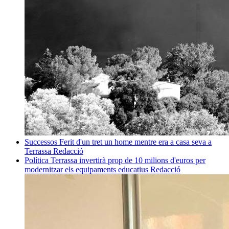
Successos
Ferit d'un tret un home mentre era a casa seva a
Terrassa
Redacció
Política
Terrassa invertirà prop de 10 milions d'euros per
modernitzar els equipaments educatius
Redacció