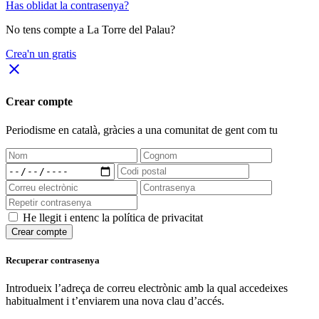
Has oblidat la contrasenya?
No tens compte a La Torre del Palau?
Crea'n un gratis
close
Crear compte
Periodisme
en català
, gràcies a una comunitat de gent com tu
He llegit i entenc la política de privacitat
Crear compte
Recuperar contrasenya
Introdueix l’adreça de correu electrònic amb la qual accedeixes
habitualment i t’enviarem una nova clau d’accés.