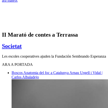
ara mateix
II Marató de contes a Terrassa
Societat
Les escoles cooperatives ajuden la Fundación Sembrando Esperanza
ARA A PORTADA
Boscos
Anatomia del foc a Catalunya
Arnau Urgell i Vidal |
Carlos Albaladejo