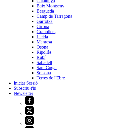
Catalunya
Baix Montseny
Berguedà
Camp de Tarragona
Garrotxa
Girona
Granollers
Lleida
Manresa
Osona
Ripollès
Rubí
Sabadell
Sant Cugat
Solsona
Terres de l'Ebre
Iniciar Sessió
Subscriu-t'hi
Newsletter