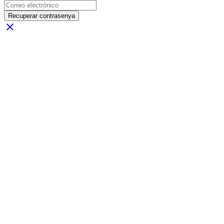
Recuperar contrasenya
close