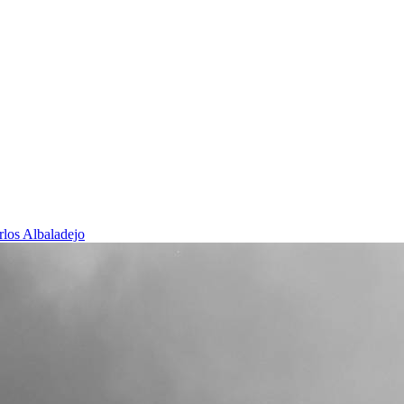
rlos Albaladejo