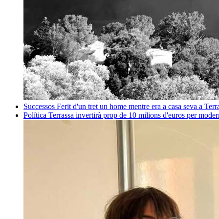
Successos
Ferit d'un tret un home mentre era a casa seva a Ter
Política
Terrassa invertirà prop de 10 milions d'euros per mode