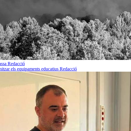
rassa
Redacció
rnitzar els equipaments educatius
Redacció