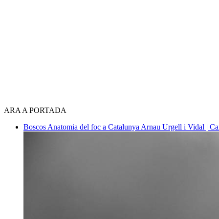
ARA A PORTADA
Boscos
Anatomia del foc a Catalunya
Arnau Urgell i Vidal | Ca