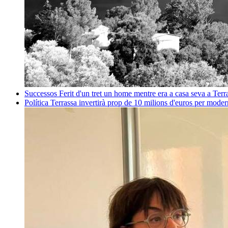
Successos
Ferit d'un tret un home mentre era a casa seva a Ter
Política
Terrassa invertirà prop de 10 milions d'euros per mode