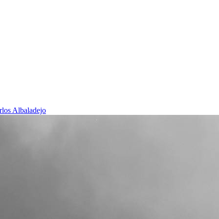
rlos Albaladejo