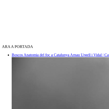
ARA A PORTADA
Boscos
Anatomia del foc a Catalunya
Arnau Urgell i Vidal | Ca