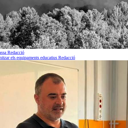
rassa
Redacció
rnitzar els equipaments educatius
Redacció