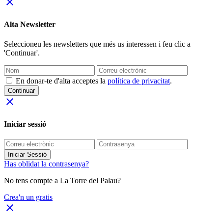
close
Alta Newsletter
Seleccioneu les newsletters que més us interessen i feu clic a
'Continuar'.
En donar-te d'alta acceptes la
política de privacitat
.
Continuar
close
Iniciar sessió
Iniciar Sessió
Has oblidat la contrasenya?
No tens compte a La Torre del Palau?
Crea'n un gratis
close