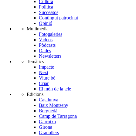
Cultura
Política
Successos
Contingut patrocinat
Opinió
Multimèdia
Fotogaleries
Vídeos
Pòdcasts
Dades
Newsletters
Temàtics
Impacte
Next
Viure bé
Criar
El món de la tele
Edicions
Catalunya
Baix Montseny
Berguedà
Camp de Tarragona
Garrotxa
Girona
Granollers