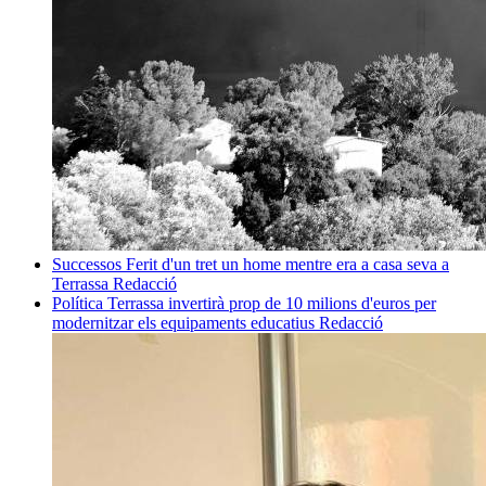
Successos
Ferit d'un tret un home mentre era a casa seva a
Terrassa
Redacció
Política
Terrassa invertirà prop de 10 milions d'euros per
modernitzar els equipaments educatius
Redacció