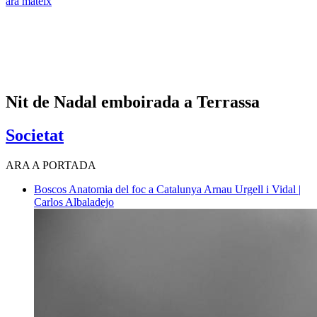
ara mateix
Nit de Nadal emboirada a Terrassa
Societat
ARA A PORTADA
Boscos
Anatomia del foc a Catalunya
Arnau Urgell i Vidal |
Carlos Albaladejo