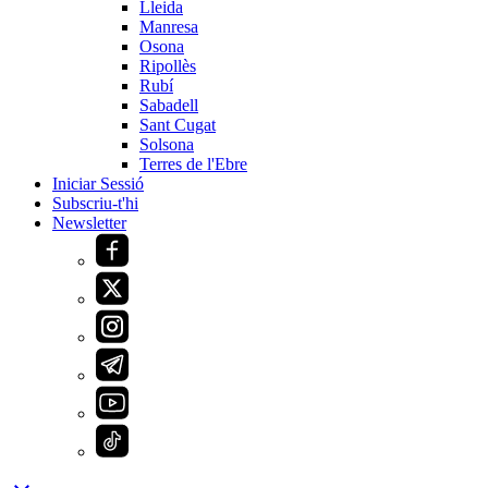
Lleida
Manresa
Osona
Ripollès
Rubí
Sabadell
Sant Cugat
Solsona
Terres de l'Ebre
Iniciar Sessió
Subscriu-t'hi
Newsletter