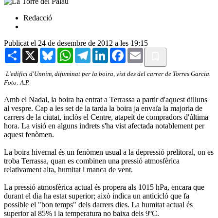
Redacció
Publicat el 24 de desembre de 2012 a les 19:15
Share
X
Bluesky
WhatsApp
Telegram
LinkedIn
Facebook
Email
L'edifici d'Unnim, difuminat per la boira, vist des del carrer de Torres Garcia.
Foto: A.P.
Amb el Nadal, la boira ha entrat a Terrassa a partir d'aquest dilluns
al vespre. Cap a les set de la tarda la boira ja envaïa la majoria de
carrers de la ciutat, inclòs el Centre, atapeït de compradors d'última
hora. La visió en alguns indrets s'ha vist afectada notablement per
aquest fenòmen.
La boira hivernal és un fenòmen usual a la depressió prelitoral, on es
troba Terrassa, quan es combinen una pressió atmosfèrica
relativament alta, humitat i manca de vent.
La pressió atmosfèrica actual és propera als 1015 hPa, encara que
durant el dia ha estat superior; això indica un anticicló que fa
possible el "bon temps" dels darrers dies. La humitat actual és
superior al 85% i la temperatura no baixa dels 9ºC.