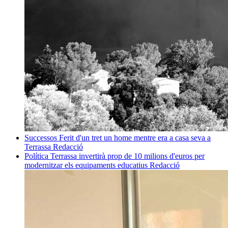
Successos
Ferit d'un tret un home mentre era a casa seva a
Terrassa
Redacció
Política
Terrassa invertirà prop de 10 milions d'euros per
modernitzar els equipaments educatius
Redacció