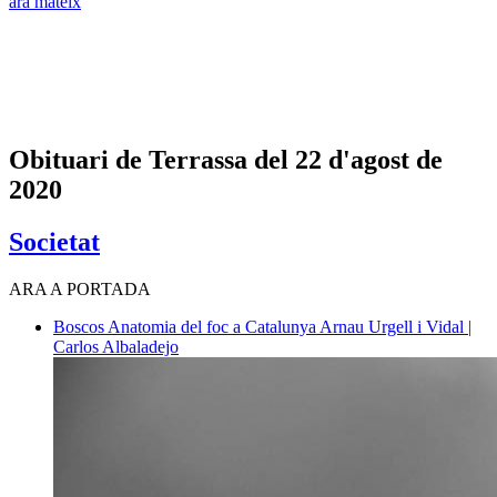
ara mateix
Obituari de Terrassa del 22 d'agost de
2020
Societat
ARA A PORTADA
Boscos
Anatomia del foc a Catalunya
Arnau Urgell i Vidal |
Carlos Albaladejo