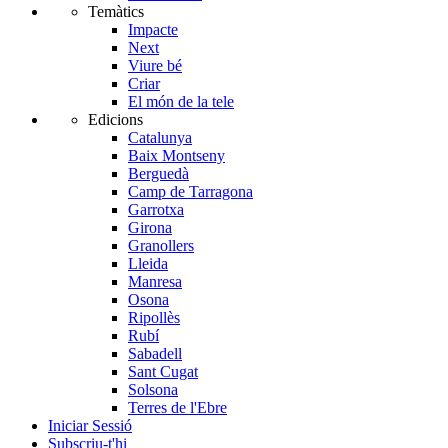
Temàtics
Impacte
Next
Viure bé
Criar
El món de la tele
Edicions
Catalunya
Baix Montseny
Berguedà
Camp de Tarragona
Garrotxa
Girona
Granollers
Lleida
Manresa
Osona
Ripollès
Rubí
Sabadell
Sant Cugat
Solsona
Terres de l'Ebre
Iniciar Sessió
Subscriu-t'hi