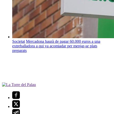
Societat
Mercadona haurà de pagar 60.000 euros a una
extreballadora a qui va acomiadar per menjar-se plats
preparats