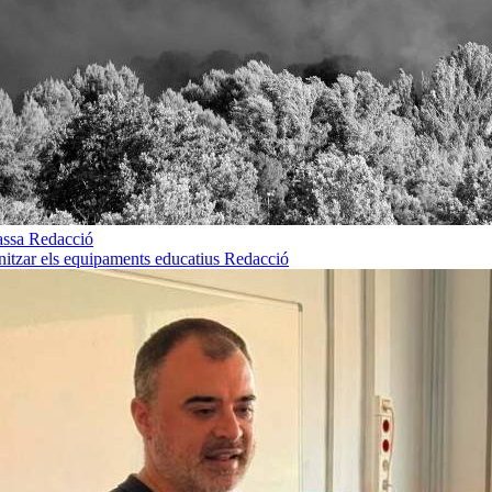
rassa
Redacció
rnitzar els equipaments educatius
Redacció