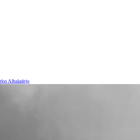
rlos Albaladejo