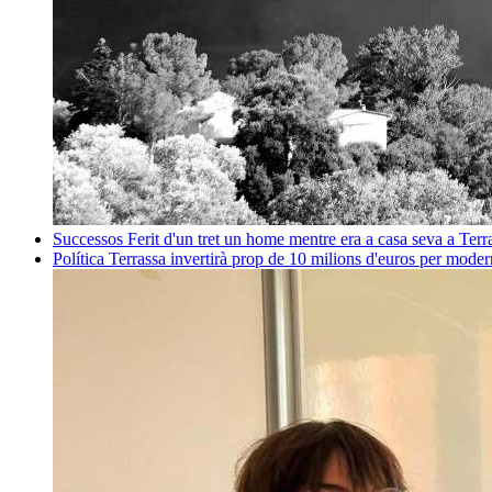
Successos
Ferit d'un tret un home mentre era a casa seva a Ter
Política
Terrassa invertirà prop de 10 milions d'euros per mode