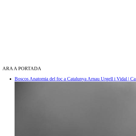
ARA A PORTADA
Boscos
Anatomia del foc a Catalunya
Arnau Urgell i Vidal | Ca