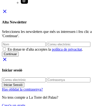
close
Alta Newsletter
Seleccioneu les newsletters que més us interessen i feu clic a
'Continuar'.
En donar-te d'alta acceptes la
política de privacitat
.
Continuar
close
Iniciar sessió
Iniciar Sessió
Has oblidat la contrasenya?
No tens compte a La Torre del Palau?
Crea'n un gratis