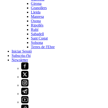
Girona
Granollers
Lleida
Manresa
Osona
Ripollès
Rubí
Sabadell
Sant Cugat
Solsona
Terres de l'Ebre
Iniciar Sessió
Subscriu-t'hi
Newsletter