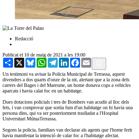
Redacció
Publicat el 10 de maig de 2021 a les 19:00
Share
X
Bluesky
WhatsApp
Telegram
LinkedIn
Facebook
Email
Un testimoni va avisar la Policia Municipal de Terrassa, aquest
divendres a dos quarts d'onze de la nit, alertant que a la zona dels
carrers del Bages i del Maresme, un home donava cops a vehicles
aparcats i havia calat foc en un habitatge.
Dues dotacions policials i tres de Bombers van acudir al lloc dels
fets, i van comprovar que sortia fum d'un habitatge on hi havia una
persona dins, qui va ser posteriorment traslladat a l'Hospital
Universitari MútuaTerrassa.
Segons la policia, familiars van declarar als agents que l'home ferit
havia manifestat la intenció de calar foc a l'habitatge afectat.