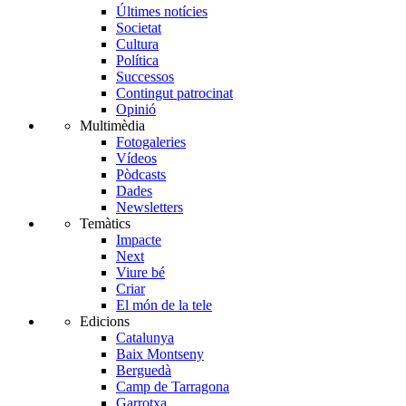
Últimes notícies
Societat
Cultura
Política
Successos
Contingut patrocinat
Opinió
Multimèdia
Fotogaleries
Vídeos
Pòdcasts
Dades
Newsletters
Temàtics
Impacte
Next
Viure bé
Criar
El món de la tele
Edicions
Catalunya
Baix Montseny
Berguedà
Camp de Tarragona
Garrotxa