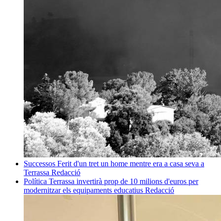
Successos
Ferit d'un tret un home mentre era a casa seva a
Terrassa
Redacció
Política
Terrassa invertirà prop de 10 milions d'euros per
modernitzar els equipaments educatius
Redacció