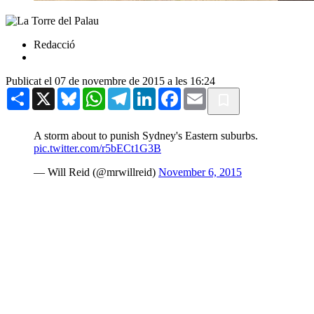
Redacció
Publicat el 07 de novembre de 2015 a les 16:24
Share
X
Bluesky
WhatsApp
Telegram
LinkedIn
Facebook
Email
A storm about to punish Sydney's Eastern suburbs.
pic.twitter.com/r5bECt1G3B
— Will Reid (@mrwillreid)
November 6, 2015