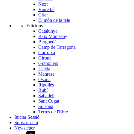
Next
Viure bé
Criar
El món de la tele
Edicions
Catalunya
Baix Montseny
Berguedà
Camp de Tarragona
Garrotxa
Girona
Granollers
Lleida
Manresa
Osona
Ripollès
Rubí
Sabadell
Sant Cugat
Solsona
Terres de l'Ebre
Iniciar Sessió
Subscriu-t'hi
Newsletter