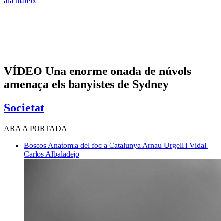
ara mateix
VÍDEO Una enorme onada de núvols
amenaça els banyistes de Sydney
Societat
ARA A PORTADA
Boscos
Anatomia del foc a Catalunya
Arnau Urgell i Vidal |
Carlos Albaladejo