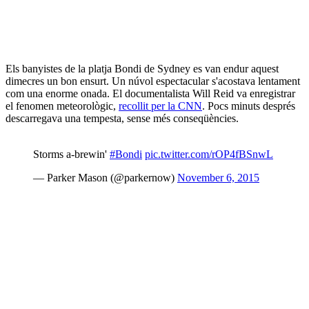
Els banyistes de la platja Bondi de Sydney es van endur aquest
dimecres un bon ensurt. Un núvol espectacular s'acostava lentament
com una enorme onada. El documentalista Will Reid va enregistrar
el fenomen meteorològic,
recollit per la CNN
. Pocs minuts després
descarregava una tempesta, sense més conseqüències.
Storms a-brewin'
#Bondi
pic.twitter.com/rOP4fBSnwL
— Parker Mason (@parkernow)
November 6, 2015