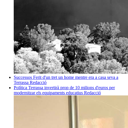
Successos
Ferit d'un tret un home mentre era a casa seva a
Terrassa
Redacció
Política
Terrassa invertirà prop de 10 milions d'euros per
modernitzar els equipaments educatius
Redacció