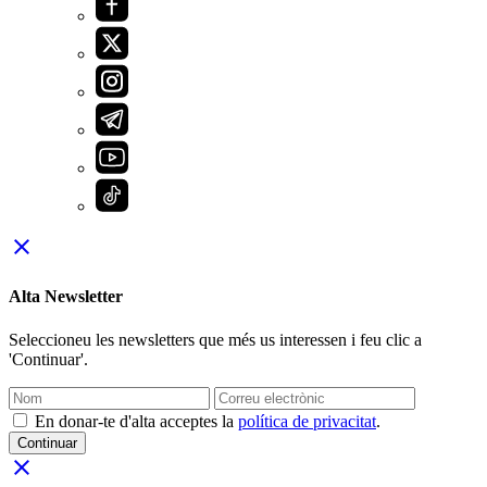
close
Alta Newsletter
Seleccioneu les newsletters que més us interessen i feu clic a
'Continuar'.
En donar-te d'alta acceptes la
política de privacitat
.
Continuar
close