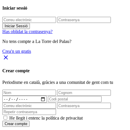
Iniciar sessió
Iniciar Sessió
Has oblidat la contrasenya?
No tens compte a La Torre del Palau?
Crea'n un gratis
close
Crear compte
Periodisme
en català
, gràcies a una comunitat de gent com tu
He llegit i entenc la política de privacitat
Crear compte