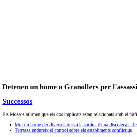
Detenen un home a Granollers per l'assassi
Successos
Els Mossos afirmen que els dos implicats estan relacionats amb el tràf
Mor un home per diversos trets a la sortida d'una discoteca a Te
Terrassa endureix el control sobre els establiments conflictius