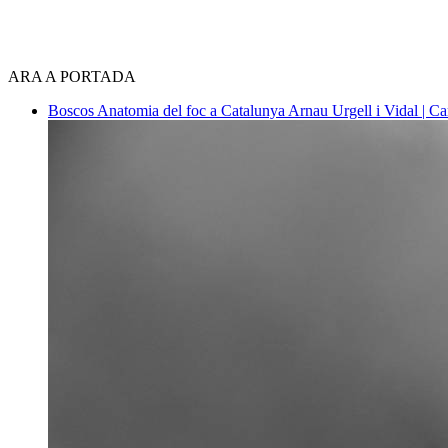
ARA A PORTADA
Boscos
Anatomia del foc a Catalunya
Arnau Urgell i Vidal | Ca