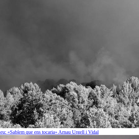
rineu: «Sabíem que ens tocaria»
Arnau Urgell i Vidal