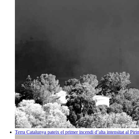
Terra
Catalunya pateix el primer incendi d’alta intensitat al Pi