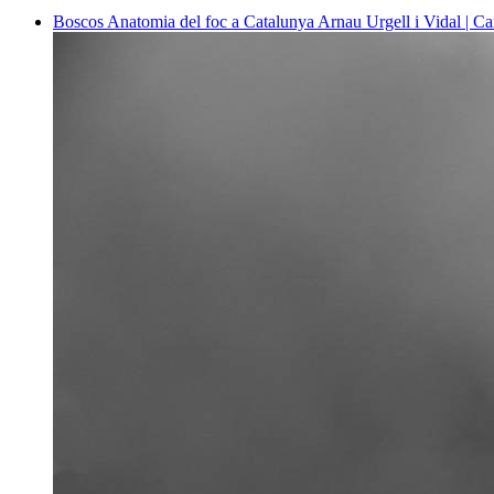
Boscos
Anatomia del foc a Catalunya
Arnau Urgell i Vidal | Ca