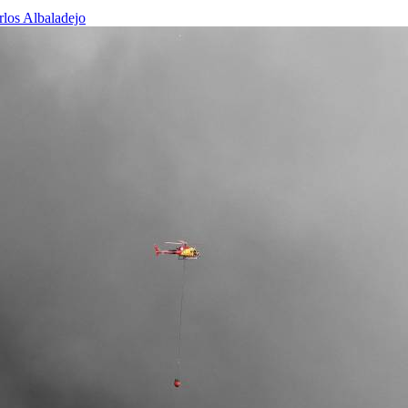
rlos Albaladejo