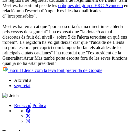
La regidora de Seguretat Ciutadana de l'Ajuntament de Lleida, Sara
Mestres, ha sortit al pas de les
crítiques del grup d'ERC-Avancem
en
relació amb l'escorta d'Angel Ros i les ha qualificades
d"'irresponsables".
Mestres ha remarcat que "portar escorta és una directriu establerta
pels cossos de seguretat" i ha exposat que "la dotació actual
d'escortes és fruit del nivell 4 sobre 5 de l'alerta terrorista en què ens
trobem". La regidora ha volgut deixar clar que "l'alcalde de Lleida
no porta escorta per caprici com tampoc ho fan els alcaldes de les
principals ciutats catalanes" i ha recordat que "l'expresident de la
Generalitat Artur Mas també porta escorta fora de les seves funcions
quan ja no ha estat president".
Escull Lleida com la teva font preferida de Google
Arxivat a
seguretat
Redacció
Política