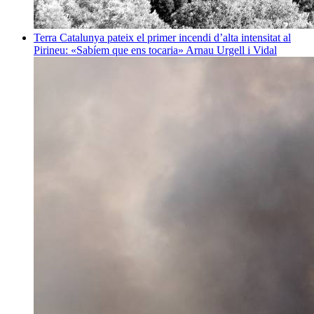
Terra
Catalunya pateix el primer incendi d’alta intensitat al
Pirineu: «Sabíem que ens tocaria»
Arnau Urgell i Vidal