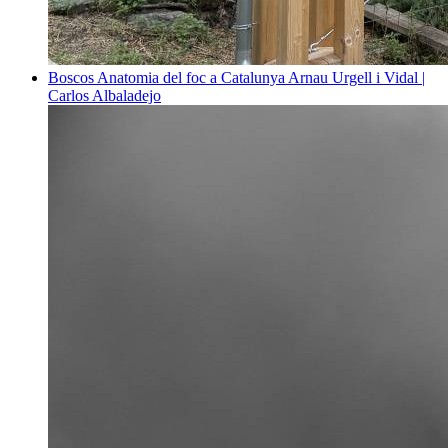
Boscos
Anatomia del foc a Catalunya
Arnau Urgell i Vidal |
Carlos Albaladejo