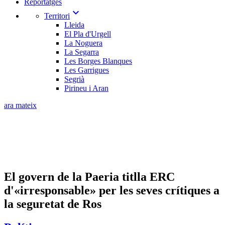
Reportatges
expand_more
Territori
Lleida
El Pla d'Urgell
La Noguera
La Segarra
Les Borges Blanques
Les Garrigues
Segrià
Pirineu i Aran
ara mateix
El govern de la Paeria titlla ERC
d'«irresponsable» per les seves crítiques a
la seguretat de Ros