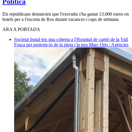
Política
Els republicans denuncien que l'executiu s'ha gastat 13.000 euros en
hotels per a l'escorta de Ros durant vacances i caps de setmana
ARA A PORTADA
Societat
Instal·len una coberta a l'Hospital de cartró de la Vall
Fosca per protegir-lo de la pluja i la neu
Marc Orts / Agències