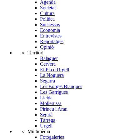
Agenda
Societat
Cultura
Política
Successos
Economia
Entrevistes
Reportatges
Opinió
Territori
Balaguer
Cervera
El Pla d'Urgell
La Noguera
Segarra
Les Borges Blanques
Les Garrigues
Lleida
Mollerussa
Pirineu i Aran
Segrià
Tàrrega
Urgell
Multimèdia
Fotogaleries