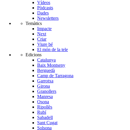
Vídeos
Pòdcasts
Dades
Newsletters
Temàtics
Impacte
Next
Criar
Viure bé
El món de la tele
Edicions
Catalunya
Baix Montseny
Berguedà
Camp de Tarragona
Garrotxa
Girona
Granollers
Manresa
Osona
Ripollès
Rubí
Sabadell
Sant Cugat
Solsona